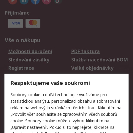
Přijímáme
Vše o nákupu
Možnosti doručení
PDF faktura
Sledování zásilky
Služba naceňování BOM
Registrace
Velké objednávky
Vrácení zboží
Respektujeme vaše soukromí
Právní
Soubory cookie a další technologie využíváme pro
statistickou analýzu, personalizaci obsahu a zobrazování
Autorská práva
Obchodní podmínky
reklam na webových stránkách třetích stran. Kliknutím na
společnosti RS
„Povolit vše“ souhlasíte se zpracováním všech souborů
Prohlášení o ochraně
Zabezpečení
cookie. Soubory cookie můžete vybrat kliknutím na
údajů
elektronické pošty
„Upravit nastavení“. Pokud si to nepřejete, klikněte na