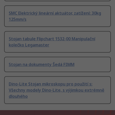
SMC Elektrický lineární aktuátor, zatížení: 30kg
125mm/s
Stojan tabule Flipchart 1532-00 Manipulační
kolečko Legamaster
Stojan na dokumenty Šedá FIMM
Dino-Lite Stojan mikroskopu pro použití s:
Všechny modely Dino-Lite, s výjimkou extrémně
dlouhého