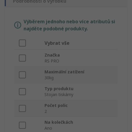
Podrobnosti o výrobku
Výběrem jednoho nebo více atributů si
najděte podobné produkty.
Vybrat vše
Značka
RS PRO
Maximální zatížení
30kg
Typ produktu
Stojan tiskárny
Počet polic
2
Na kolečkách
Ano