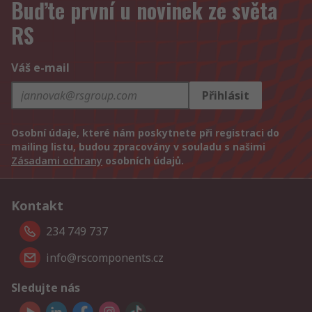
Buďte první u novinek ze světa
RS
Váš e-mail
Přihlásit
Osobní údaje, které nám poskytnete při registraci do
mailing listu, budou zpracovány v souladu s našimi
Zásadami ochrany
osobních údajů.
Kontakt
234 749 737
info@rscomponents.cz
Sledujte nás