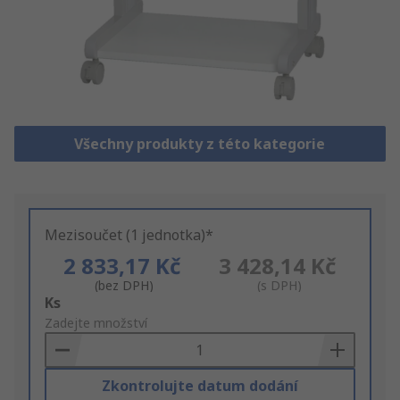
Všechny produkty z této kategorie
Mezisoučet (1 jednotka)*
2 833,17 Kč
3 428,14 Kč
(bez DPH)
(s DPH)
Add
Ks
to
Zadejte množství
Basket
Zkontrolujte datum dodání