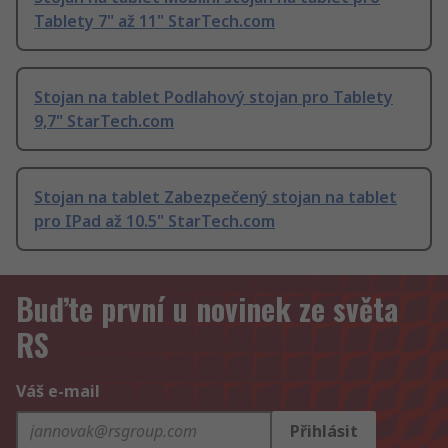
Tablety 7" až 11" StarTech.com
Stojan na tablet Podlahový stojan pro Tablety
9,7" StarTech.com
Stojan na tablet Zabezpečený stojan na tablet
pro IPad až 10.5" StarTech.com
Buďte první u novinek ze světa
RS
Váš e-mail
Přihlásit