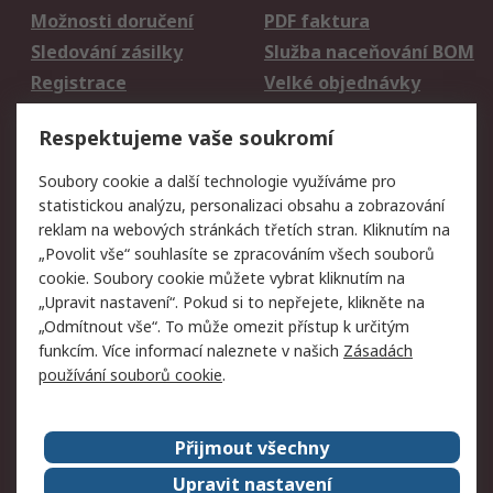
Možnosti doručení
PDF faktura
Sledování zásilky
Služba naceňování BOM
Registrace
Velké objednávky
Vrácení zboží
Respektujeme vaše soukromí
Právní
Soubory cookie a další technologie využíváme pro
statistickou analýzu, personalizaci obsahu a zobrazování
Autorská práva
Obchodní podmínky
reklam na webových stránkách třetích stran. Kliknutím na
společnosti RS
„Povolit vše“ souhlasíte se zpracováním všech souborů
Prohlášení o ochraně
Zabezpečení
cookie. Soubory cookie můžete vybrat kliknutím na
údajů
elektronické pošty
„Upravit nastavení“. Pokud si to nepřejete, klikněte na
Zásady pro soubory
Zásady ochrany
„Odmítnout vše“. To může omezit přístup k určitým
cookie
osobních údajů
funkcím. Více informací naleznete v našich
Zásadách
používání souborů cookie
.
O naší společnosti
Přijmout všechny
Celosvětově
Kontakt
O naší společnosti
RS Group
Upravit nastavení