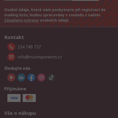
Osobní údaje, které nám poskytnete při registraci do
mailing listu, budou zpracovány v souladu s našimi
Zásadami ochrany
osobních údajů.
Kontakt
234 749 737
info@rscomponents.cz
Sledujte nás
Přijímáme
Vše o nákupu