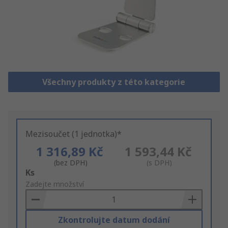
Všechny produkty z této kategorie
Mezisoučet (1 jednotka)*
1 316,89 Kč
1 593,44 Kč
(bez DPH)
(s DPH)
Add
Ks
to
Zadejte množství
Basket
Zkontrolujte datum dodání