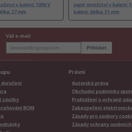
ožství v balení: 1000 V
papír množství v balení: 
délka: 27 mm
balení, délka: 51 mm
Váš e-mail
Přihlásit
kupu
Právní
 doručení
Autorská práva
ura
Obchodní podmínky spole
 zásilky
Prohlášení o ochraně úda
aceňování BOM
Zabezpečení elektronick
ce
Zásady pro soubory cook
jednávky
Zásady ochrany osobních