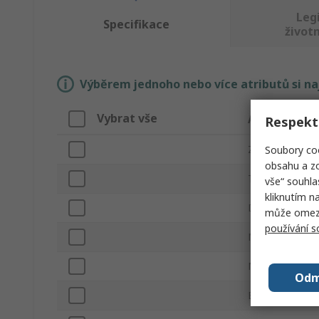
Legi
Specifikace
životn
Výběrem jednoho nebo více atributů si n
Vybrat vše
Atribut
Respekt
Značka
Soubory coo
obsahu a zo
Typ produktu
vše“ souhla
kliknutím n
Délka
může omezit
používání 
Materiál
Množství v bale
Odm
Barva