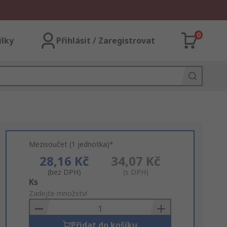
0
ilky
Přihlásit / Zaregistrovat
Mezisoučet (1 jednotka)*
28,16 Kč
34,07 Kč
(bez DPH)
(s DPH)
Add
Ks
to
Zadejte množství
Basket
Přidat do košíku