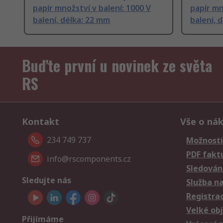
papír množství v balení: 1000 V
papír mn
balení, délka: 22 mm
balení, 
Buďte první u novinek ze světa
RS
Kontakt
Vše o ná
234 749 737
Možnosti
PDF fakt
info@rscomponents.cz
Sledování
Sledujte nás
Služba n
Registra
Velké ob
Přijímáme