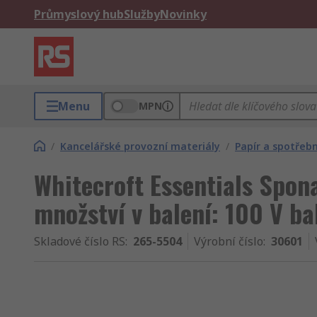
Průmyslový hub
Služby
Novinky
Menu
MPN
/
Kancelářské provozní materiály
/
Papír a spotřebn
Whitecroft Essentials Spona
množství v balení: 100 V b
Skladové číslo RS
:
265-5504
Výrobní číslo
:
30601