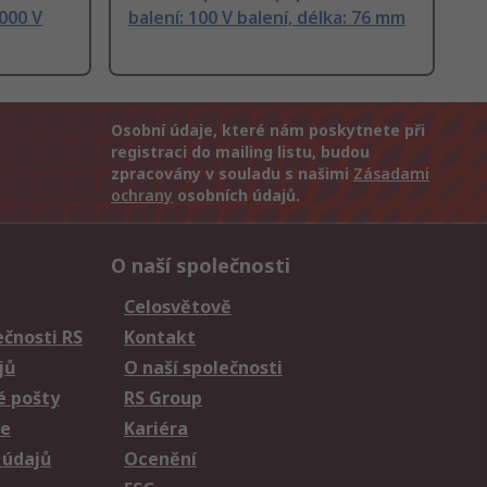
1000 V
balení: 100 V balení, délka: 76 mm
Osobní údaje, které nám poskytnete při
registraci do mailing listu, budou
zpracovány v souladu s našimi
Zásadami
ochrany
osobních údajů.
O naší společnosti
Celosvětově
čnosti RS
Kontakt
jů
O naší společnosti
é pošty
RS Group
ie
Kariéra
 údajů
Ocenění