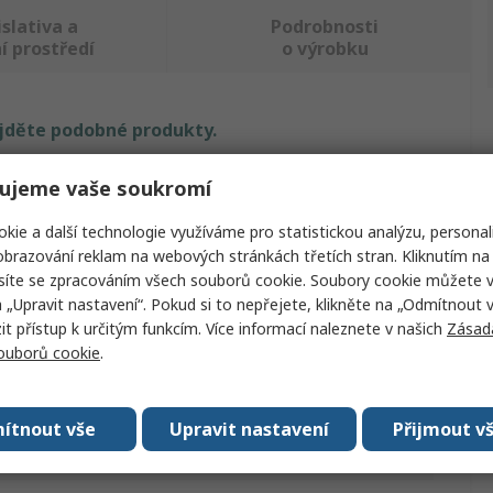
slativa a
Podrobnosti
í prostředí
o výrobku
ajděte podobné produkty.
Hodnota
ujeme vaše soukromí
Whitecroft Essentials
kie a další technologie využíváme pro statistickou analýzu, personal
brazování reklam na webových stránkách třetích stran. Kliknutím na 
Spona na papír
síte se zpracováním všech souborů cookie. Soubory cookie můžete 
a „Upravit nastavení“. Pokud si to nepřejete, klikněte na „Odmítnout v
32mm
 přístup k určitým funkcím. Více informací naleznete v našich
Zásad
souborů cookie
.
Ocel
ní
100V balení
ítnout vše
Upravit nastavení
Přijmout v
Různé