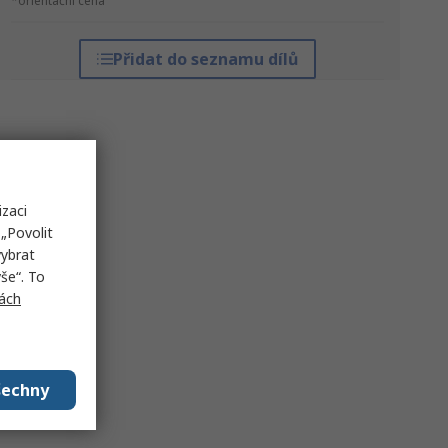
*orientační cena
Přidat do seznamu dílů
izaci
„Povolit
vybrat
še“. To
ách
šechny