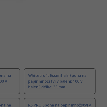
ona na
Whitecroft Essentials Spona na
00 V
papír množství v balení: 100 V
balení, délka: 33 mm
ona na
RS PRO Spona na papír množství v