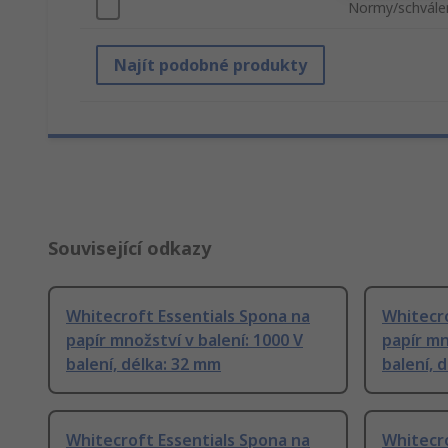
Normy/schvále
Najít podobné produkty
Související odkazy
Whitecroft Essentials Spona na
Whitecro
papír množství v balení: 1000 V
papír mn
balení, délka: 32 mm
balení, 
Whitecroft Essentials Spona na
Whitecro