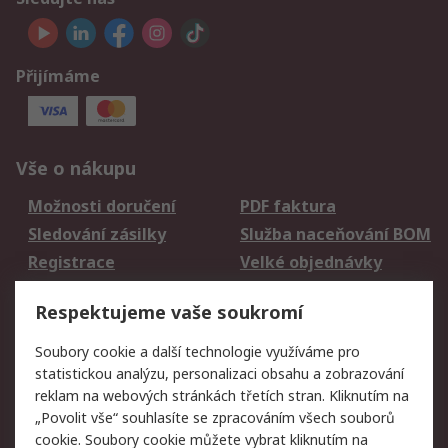
Přijímáme
Vše o nákupu
Možnosti doručení
PDF faktura
Sledování zásilky
Služba naceňování BOM
Registrace
Velké objednávky
Vrácení zboží
Respektujeme vaše soukromí
Právní
Soubory cookie a další technologie využíváme pro
statistickou analýzu, personalizaci obsahu a zobrazování
Autorská práva
Obchodní podmínky
reklam na webových stránkách třetích stran. Kliknutím na
společnosti RS
„Povolit vše“ souhlasíte se zpracováním všech souborů
Prohlášení o ochraně
Zabezpečení
cookie. Soubory cookie můžete vybrat kliknutím na