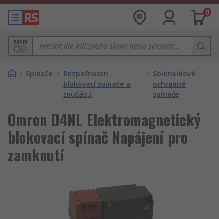
0
MPN
/
Spínače
/
Bezpečnostní
/
Solenoidové
blokovací spínače a
ochranné
součásti
spínače
Omron D4NL Elektromagnetický
blokovací spínač Napájení pro
zamknutí