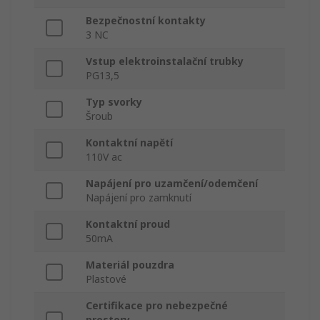
Bezpečnostní kontakty
3 NC
Vstup elektroinstalační trubky
PG13,5
Typ svorky
Šroub
Kontaktní napětí
110V ac
Napájení pro uzamčení/odemčení
Napájení pro zamknutí
Kontaktní proud
50mA
Materiál pouzdra
Plastové
Certifikace pro nebezpečné
prostory