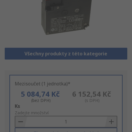
Všechny produkty z této kategorie
Mezisoučet (1 jednotka)*
5 084,74 Kč
6 152,54 Kč
(bez DPH)
(s DPH)
Add
Ks
to
Zadejte množství
Basket