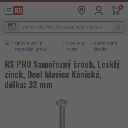
0
MPN
/
Upevňovací a
/
Šrouby a
/
Samořezné
montážní prvky
vruty
šrouby
RS PRO Samořezný šroub, Lesklý
zinek, Ocel hlavice Kónická,
délka: 32 mm