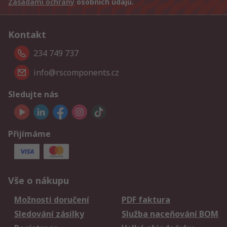
Zásadami ochrany
osobních údajů.
Kontakt
234 749 737
info@rscomponents.cz
Sledujte nás
Přijímáme
Vše o nákupu
Možnosti doručení
PDF faktura
Sledování zásilky
Služba naceňování BOM