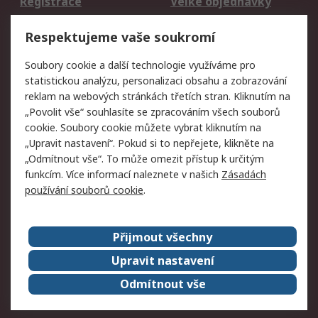
Registrace
Velké objednávky
Vrácení zboží
Respektujeme vaše soukromí
Právní
Soubory cookie a další technologie využíváme pro
statistickou analýzu, personalizaci obsahu a zobrazování
Autorská práva
Obchodní podmínky
reklam na webových stránkách třetích stran. Kliknutím na
společnosti RS
„Povolit vše“ souhlasíte se zpracováním všech souborů
Prohlášení o ochraně
Zabezpečení
cookie. Soubory cookie můžete vybrat kliknutím na
údajů
elektronické pošty
„Upravit nastavení“. Pokud si to nepřejete, klikněte na
Zásady pro soubory
Zásady ochrany
„Odmítnout vše“. To může omezit přístup k určitým
cookie
osobních údajů
funkcím. Více informací naleznete v našich
Zásadách
používání souborů cookie
.
O naší společnosti
Přijmout všechny
Celosvětově
Kontakt
O naší společnosti
RS Group
Upravit nastavení
Kariéra
Ocenění
Odmítnout vše
ESG