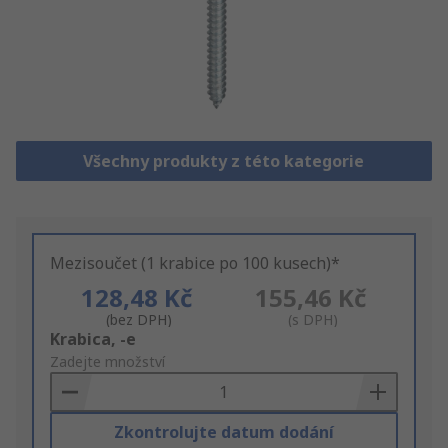
Všechny produkty z této kategorie
Mezisoučet (1 krabice po 100 kusech)*
128,48 Kč
155,46 Kč
(bez DPH)
(s DPH)
Add
Krabica, -e
to
Zadejte množství
Basket
Zkontrolujte datum dodání