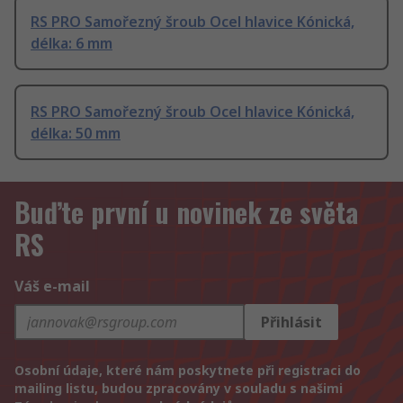
RS PRO Samořezný šroub Ocel hlavice Kónická,
délka: 6 mm
RS PRO Samořezný šroub Ocel hlavice Kónická,
délka: 50 mm
Buďte první u novinek ze světa
RS
Váš e-mail
Přihlásit
Osobní údaje, které nám poskytnete při registraci do
mailing listu, budou zpracovány v souladu s našimi