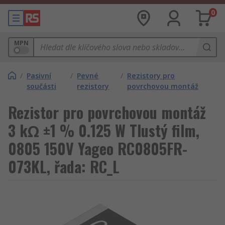
0
MPN
/
Pasivní
/
Pevné
/
Rezistory pro
součásti
rezistory
povrchovou montáž
Rezistor pro povrchovou montáž
3 kΩ ±1 % 0.125 W Tlustý film,
0805 150V Yageo RC0805FR-
073KL, řada: RC_L