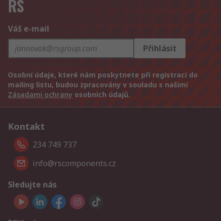
RS
Váš e-mail
Přihlásit
Osobní údaje, které nám poskytnete při registraci do
mailing listu, budou zpracovány v souladu s našimi
Zásadami ochrany
osobních údajů.
Kontakt
234 749 737
info@rscomponents.cz
Sledujte nás