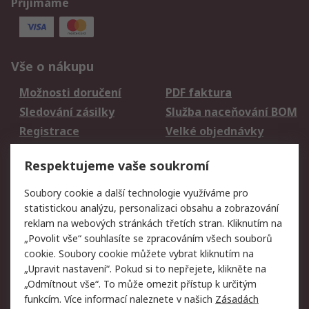
Přijímáme
Vše o nákupu
Možnosti doručení
PDF faktura
Sledování zásilky
Služba naceňování BOM
Registrace
Velké objednávky
Vrácení zboží
Respektujeme vaše soukromí
Právní
Soubory cookie a další technologie využíváme pro
statistickou analýzu, personalizaci obsahu a zobrazování
Autorská práva
Obchodní podmínky
reklam na webových stránkách třetích stran. Kliknutím na
společnosti RS
„Povolit vše“ souhlasíte se zpracováním všech souborů
Prohlášení o ochraně
Zabezpečení
cookie. Soubory cookie můžete vybrat kliknutím na
údajů
elektronické pošty
„Upravit nastavení“. Pokud si to nepřejete, klikněte na
Zásady pro soubory
Zásady ochrany
„Odmítnout vše“. To může omezit přístup k určitým
cookie
osobních údajů
funkcím. Více informací naleznete v našich
Zásadách