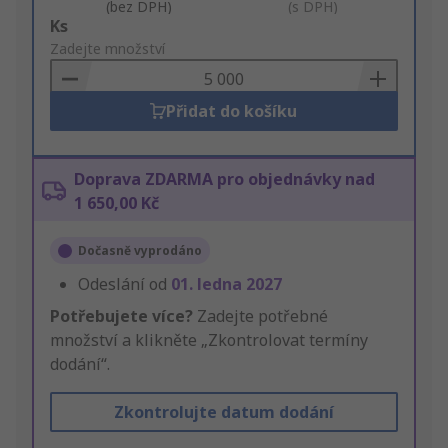
(bez DPH)
(s DPH)
Add
Ks
to
Zadejte množství
Basket
Přidat do košíku
Doprava ZDARMA pro objednávky nad
1 650,00 Kč
Dočasně vyprodáno
Odeslání od
01. ledna 2027
Potřebujete více?
Zadejte potřebné
množství a klikněte „Zkontrolovat termíny
dodání“.
Zkontrolujte datum dodání