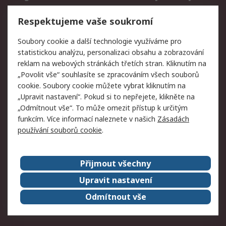
Vrácení zboží
Respektujeme vaše soukromí
Právní
Soubory cookie a další technologie využíváme pro
statistickou analýzu, personalizaci obsahu a zobrazování
Autorská práva
Obchodní podmínky
reklam na webových stránkách třetích stran. Kliknutím na
společnosti RS
„Povolit vše“ souhlasíte se zpracováním všech souborů
Prohlášení o ochraně
Zabezpečení
cookie. Soubory cookie můžete vybrat kliknutím na
údajů
elektronické pošty
„Upravit nastavení“. Pokud si to nepřejete, klikněte na
Zásady pro soubory
Zásady ochrany
„Odmítnout vše“. To může omezit přístup k určitým
cookie
osobních údajů
funkcím. Více informací naleznete v našich
Zásadách
používání souborů cookie
.
O naší společnosti
Přijmout všechny
Celosvětově
Kontakt
O naší společnosti
RS Group
Upravit nastavení
Kariéra
Ocenění
Odmítnout vše
ESG