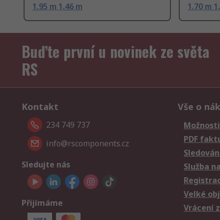
1.95 m 1.46 m
1.70 m 1
Buďte první u novinek ze světa
RS
Kontakt
Vše o ná
234 749 737
Možnosti
PDF fakt
info@rscomponents.cz
Sledování
Sledujte nás
Služba n
Registra
Velké ob
Přijímáme
Vrácení 