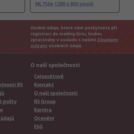
ML750e 1280 x 800 pixelů
Osobní údaje, které nám poskytnete při
registraci do mailing listu, budou
zpracovány v souladu s našimi
Zásadami
ochrany
osobních údajů.
O naší společnosti
Celosvětově
čnosti RS
Kontakt
jů
O naší společnosti
é pošty
RS Group
ie
Kariéra
 údajů
Ocenění
ESG