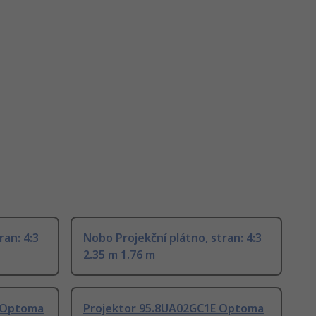
ran: 4:3
Nobo Projekční plátno, stran: 4:3
2.35 m 1.76 m
 Optoma
Projektor 95.8UA02GC1E Optoma