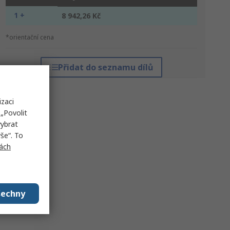
1 +
8 942,26 Kč
*orientační cena
Přidat do seznamu dílů
izaci
„Povolit
vybrat
še“. To
ách
šechny