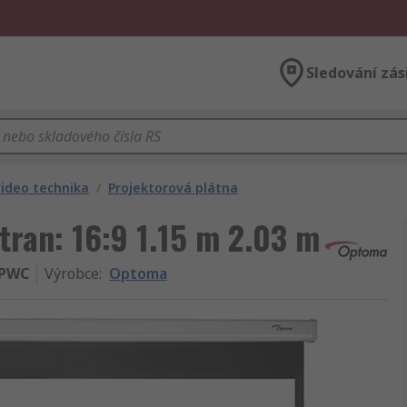
Sledování zás
video technika
/
Projektorová plátna
tran: 16:9 1.15 m 2.03 m
2PWC
Výrobce
:
Optoma