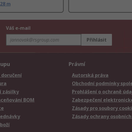
.28 m
Váš e-mail
Přihlásit
kupu
Právní
 doručení
Autorská práva
ura
Obchodní podmínky spole
 zásilky
Prohlášení o ochraně úda
aceňování BOM
Zabezpečení elektronick
ce
Zásady pro soubory cook
jednávky
Zásady ochrany osobních
zboží