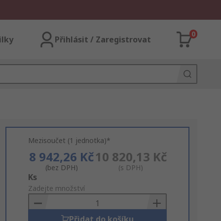
0
ilky
Přihlásit / Zaregistrovat
Mezisoučet (1 jednotka)*
8 942,26 Kč
10 820,13 Kč
(bez DPH)
(s DPH)
Add
Ks
to
Zadejte množství
Basket
Přidat do košíku