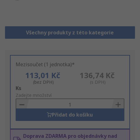
Všechny produkty z této kategorie
Mezisoučet (1 jednotka)*
113,01 Kč
136,74 Kč
(bez DPH)
(s DPH)
Add
Ks
to
Zadejte množství
Basket
Přidat do košíku
Doprava ZDARMA pro objednávky nad