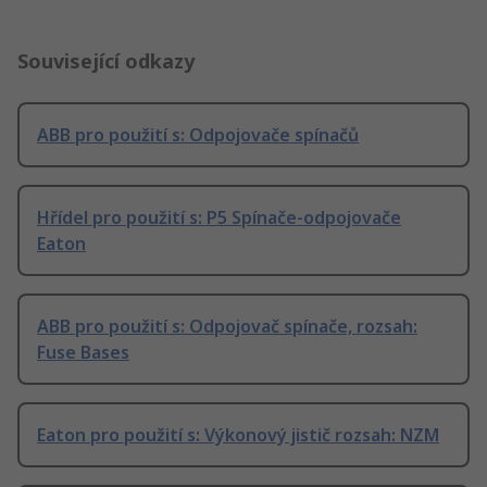
Související odkazy
ABB pro použití s: Odpojovače spínačů
Hřídel pro použití s: P5 Spínače-odpojovače
Eaton
ABB pro použití s: Odpojovač spínače, rozsah:
Fuse Bases
Eaton pro použití s: Výkonový jistič rozsah: NZM