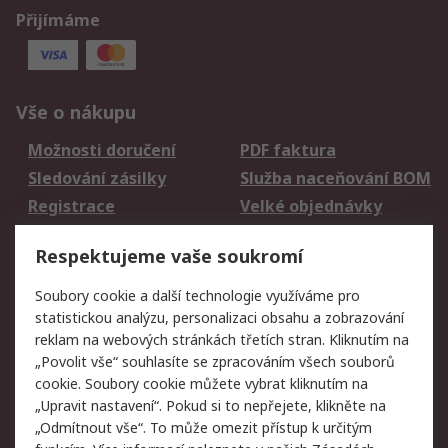
Přijímáme
Vše o nákupu
Možnosti doručení
PDF faktura
Sledování zásilky
Služba naceňování BOM
Registrace
Velké objednávky
Vrácení zboží
Respektujeme vaše soukromí
Právní
Soubory cookie a další technologie využíváme pro
statistickou analýzu, personalizaci obsahu a zobrazování
Autorská práva
Obchodní podmínky
reklam na webových stránkách třetích stran. Kliknutím na
společnosti RS
„Povolit vše“ souhlasíte se zpracováním všech souborů
Prohlášení o ochraně
Zabezpečení
cookie. Soubory cookie můžete vybrat kliknutím na
údajů
elektronické pošty
„Upravit nastavení“. Pokud si to nepřejete, klikněte na
Zásady pro soubory
Zásady ochrany
„Odmítnout vše“. To může omezit přístup k určitým