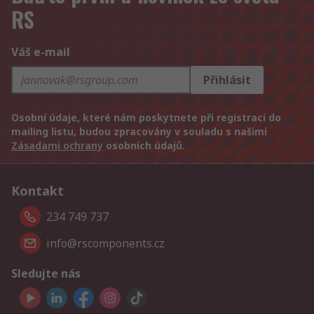
RS
Váš e-mail
Přihlásit
Osobní údaje, které nám poskytnete při registraci do
mailing listu, budou zpracovány v souladu s našimi
Zásadami ochrany
osobních údajů.
Kontakt
234 749 737
info@rscomponents.cz
Sledujte nás