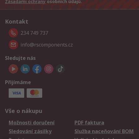
Zásadami ochrany
osobních údajů.
Kontakt
234 749 737
info@rscomponents.cz
Sledujte nás
Přijímáme
Vše o nákupu
Možnosti doručení
PDF faktura
Sledování zásilky
Služba naceňování BOM