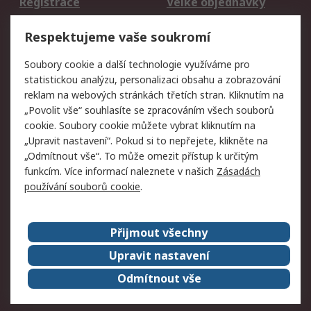
Registrace
Velké objednávky
Vrácení zboží
Respektujeme vaše soukromí
Právní
Soubory cookie a další technologie využíváme pro
statistickou analýzu, personalizaci obsahu a zobrazování
Autorská práva
Obchodní podmínky
reklam na webových stránkách třetích stran. Kliknutím na
společnosti RS
„Povolit vše“ souhlasíte se zpracováním všech souborů
Prohlášení o ochraně
Zabezpečení
cookie. Soubory cookie můžete vybrat kliknutím na
údajů
elektronické pošty
„Upravit nastavení“. Pokud si to nepřejete, klikněte na
Zásady pro soubory
Zásady ochrany
„Odmítnout vše“. To může omezit přístup k určitým
cookie
osobních údajů
funkcím. Více informací naleznete v našich
Zásadách
používání souborů cookie
.
O naší společnosti
Přijmout všechny
Celosvětově
Kontakt
O naší společnosti
RS Group
Upravit nastavení
Kariéra
Ocenění
Odmítnout vše
ESG