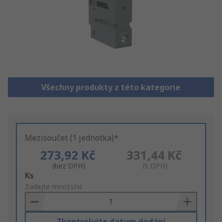
Všechny produkty z této kategorie
Mezisoučet (1 jednotka)*
273,92 Kč
331,44 Kč
(bez DPH)
(s DPH)
Add
Ks
to
Zadejte množství
Basket
Zkontrolujte datum dodání