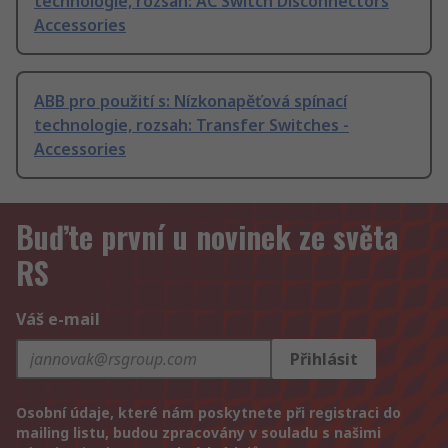
technologie, rozsah: AC Switch Disconnectors
Accessories
ABB pro použití s: Nízkonapěťová spínací
technologie, rozsah: Transfer Switches -
Accessories
Buďte první u novinek ze světa
RS
Váš e-mail
Přihlásit
Osobní údaje, které nám poskytnete při registraci do
mailing listu, budou zpracovány v souladu s našimi