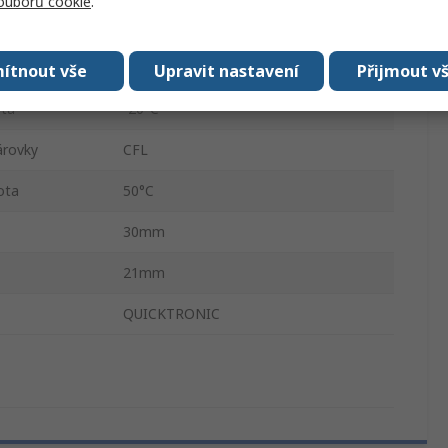
souborů cookie
.
Ne
360mm
ítnout vše
Upravit nastavení
Přijmout v
ota
-20°C
árovky
CFL
ota
50°C
30mm
21mm
QUICKTRONIC