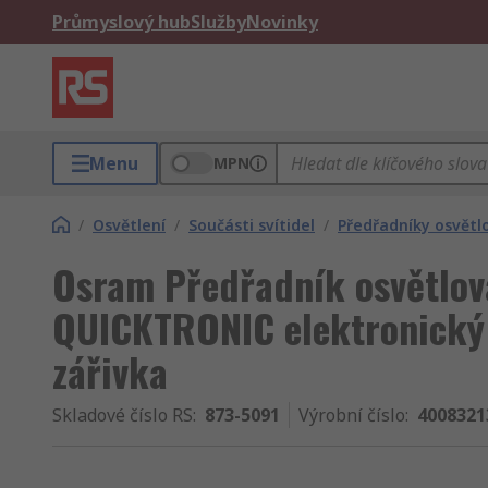
Průmyslový hub
Služby
Novinky
Menu
MPN
/
Osvětlení
/
Součásti svítidel
/
Předřadníky osvětlo
Osram Předřadník osvětlova
QUICKTRONIC elektronický
zářivka
Skladové číslo RS
:
873-5091
Výrobní číslo
:
4008321