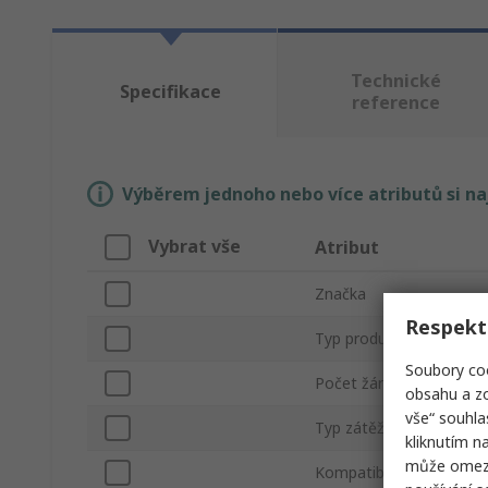
Technické
Specifikace
reference
Výběrem jednoho nebo více atributů si n
Vybrat vše
Atribut
Značka
Respekt
Typ produktu
Soubory coo
Počet žárovek
obsahu a zo
vše“ souhla
Typ zátěže
kliknutím n
může omezit
Kompatibilní typ čerpadl