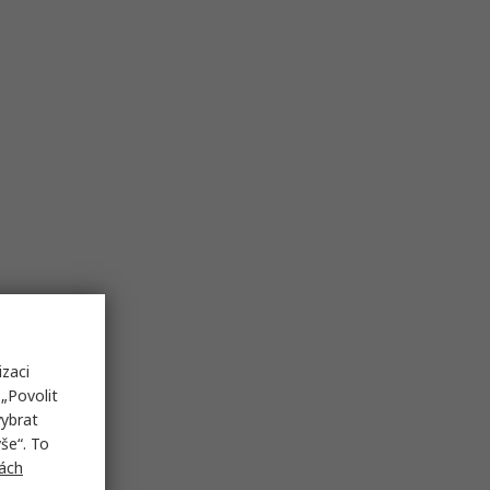
izaci
„Povolit
vybrat
še“. To
ách