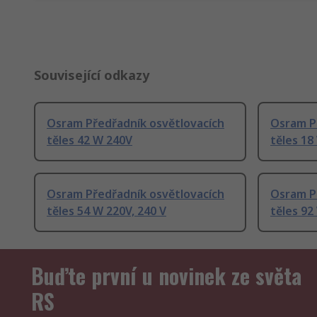
Související odkazy
Osram Předřadník osvětlovacích
Osram P
těles 42 W 240V
těles 18
Osram Předřadník osvětlovacích
Osram P
těles 54 W 220V, 240 V
těles 92
Buďte první u novinek ze světa
RS