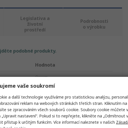
Legislativa a
Podrobnosti
životní
o výrobku
prostředí
ajděte podobné produkty.
Hodnota
Osram
ujeme vaše soukromí
Předřadník osvětlovacích těles
kie a další technologie využíváme pro statistickou analýzu, personal
2
brazování reklam na webových stránkách třetích stran. Kliknutím na 
síte se zpracováním všech souborů cookie. Soubory cookie můžete 
Elektronika
a „Upravit nastavení“. Pokud si to nepřejete, klikněte na „Odmítnout v
 přístup k určitým funkcím. Více informací naleznete v našich
Zásad
a
Kompaktní zářivka