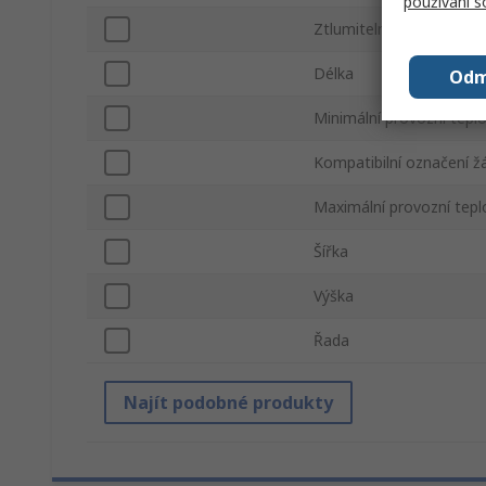
používání 
Ztlumitelná
Délka
Odm
Minimální provozní tepl
Kompatibilní označení ž
Maximální provozní tepl
Šířka
Výška
Řada
Najít podobné produkty