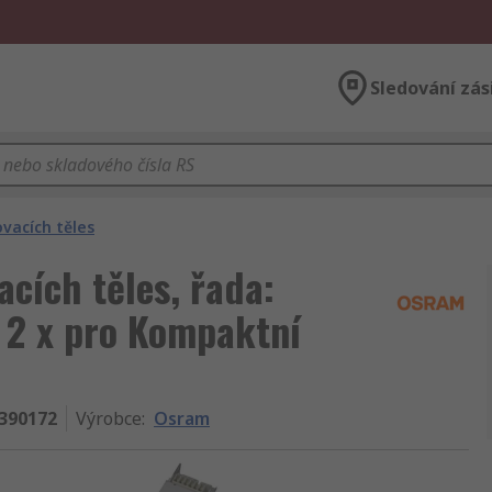
Sledování zás
vacích těles
cích těles, řada:
 2 x pro Kompaktní
390172
Výrobce
:
Osram