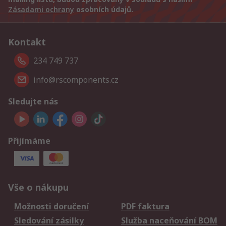
Zásadami ochrany
osobních údajů.
Kontakt
234 749 737
info@rscomponents.cz
Sledujte nás
Přijímáme
Vše o nákupu
Možnosti doručení
PDF faktura
Sledování zásilky
Služba naceňování BOM