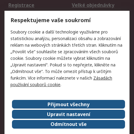
Registrace
Velké objednávky
Vrácení zboží
Respektujeme vaše soukromí
Právní
Soubory cookie a další technologie využíváme pro
statistickou analýzu, personalizaci obsahu a zobrazování
Autorská práva
Obchodní podmínky
reklam na webových stránkách třetích stran. Kliknutím na
společnosti RS
„Povolit vše“ souhlasíte se zpracováním všech souborů
Prohlášení o ochraně
Zabezpečení
cookie. Soubory cookie můžete vybrat kliknutím na
údajů
elektronické pošty
„Upravit nastavení“. Pokud si to nepřejete, klikněte na
Zásady pro soubory
Zásady ochrany
„Odmítnout vše“. To může omezit přístup k určitým
cookie
osobních údajů
funkcím. Více informací naleznete v našich
Zásadách
používání souborů cookie
.
O naší společnosti
Přijmout všechny
Celosvětově
Kontakt
O naší společnosti
RS Group
Upravit nastavení
Kariéra
Ocenění
Odmítnout vše
ESG