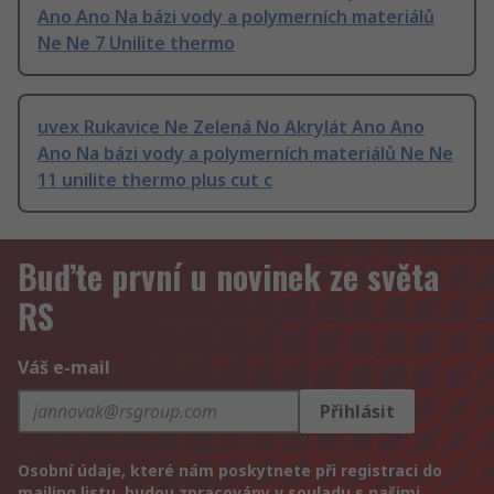
Ano Ano Na bázi vody a polymerních materiálů
Ne Ne 7 Unilite thermo
uvex Rukavice Ne Zelená No Akrylát Ano Ano
Ano Na bázi vody a polymerních materiálů Ne Ne
11 unilite thermo plus cut c
Buďte první u novinek ze světa
RS
Váš e-mail
Přihlásit
Osobní údaje, které nám poskytnete při registraci do
mailing listu, budou zpracovány v souladu s našimi