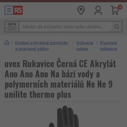
0
MPN
/
Osobní ochranné pomůcky
/
Ochrana
/
Pracovní
a pracovní oděvy
rukou
rukavice
uvex Rukavice Černá CE Akrylát
Ano Ano Ano Na bázi vody a
polymerních materiálů Ne Ne 9
unilite thermo plus