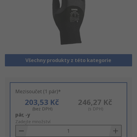
Všechny produkty z této kategorie
Mezisoučet (1 pár)*
203,53 Kč
246,27 Kč
(bez DPH)
(s DPH)
Add
pár, -y
to
Zadejte množství
Basket