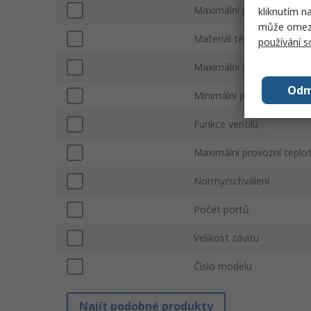
Maximální provozní tlak
kliknutím n
může omezit
Materiál tělesa
používání 
Maximální průtok
Odm
Minimální provozní teplot
Funkce ventilu
Maximální provozní teplo
Normy/schválení
Počet portů
Velikost závitu
Číslo modelu
Najít podobné produkty