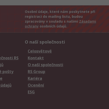
Osobní údaje, které nám poskytnete při
registraci do mailing listu, budou
zpracovány v souladu s našimi
Zásadami
ochrany
osobních údajů.
O naší společnosti
Celosvětově
čnosti RS
Kontakt
jů
O naší společnosti
é pošty
RS Group
ie
Kariéra
 údajů
Ocenění
ESG