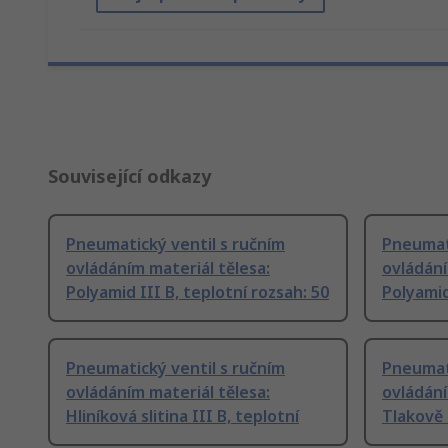
Související odkazy
Pneumatický ventil s ručním
Pneumati
ovládáním materiál tělesa:
ovládání
Polyamid III B, teplotní rozsah: 50
Polyamid
Pneumatický ventil s ručním
Pneumati
ovládáním materiál tělesa:
ovládání
Hliníková slitina III B, teplotní
Tlakově l