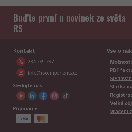
Buďte první u novinek ze světa
RS
Kontakt
Vše o ná
234 749 737
Možnosti
PDF fakt
info@rscomponents.cz
Sledování
Sledujte nás
Služba n
Registra
Velké ob
Přijímáme
Vrácení 