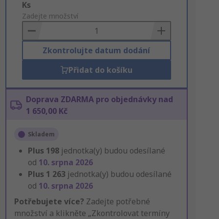
Add
Ks
to
Zadejte množství
Basket
Zkontrolujte datum dodání
Přidat do košíku
Doprava ZDARMA pro objednávky nad
1 650,00 Kč
Skladem
Plus
198
jednotka(y) budou odesílané
od
10. srpna 2026
Plus
1 263
jednotka(y) budou odesílané
od
10. srpna 2026
Potřebujete více?
Zadejte potřebné
množství a klikněte „Zkontrolovat termíny