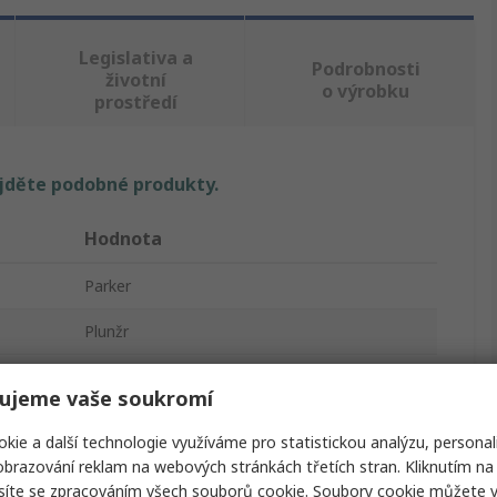
Legislativa a
Podrobnosti
životní
o výrobku
prostředí
ajděte podobné produkty.
Hodnota
Parker
Plunžr
Pneumatický ventil s ručním ovládáním
ujeme vaše soukromí
5/32 in
kie a další technologie využíváme pro statistickou analýzu, personal
brazování reklam na webových stránkách třetích stran. Kliknutím na 
PXB
síte se zpracováním všech souborů cookie. Soubory cookie můžete 