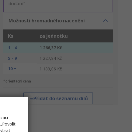
dodání“.
Možnosti hromadného nacenění
Ks
za jednotku
1 - 4
1 266,37 Kč
5 - 9
1 227,84 Kč
10 +
1 189,06 Kč
*orientační cena
Přidat do seznamu dílů
izaci
„Povolit
vybrat