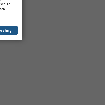
še“. To
ách
šechny