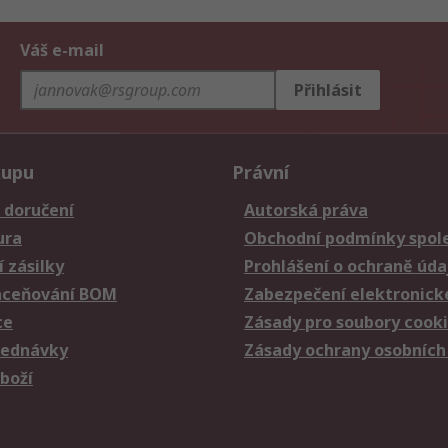
Váš e-mail
Přihlásit
kupu
Právní
 doručení
Autorská práva
ura
Obchodní podmínky spole
 zásilky
Prohlášení o ochraně úda
aceňování BOM
Zabezpečení elektronick
ce
Zásady pro soubory cook
jednávky
Zásady ochrany osobních
zboží