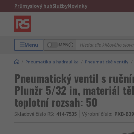
Průmyslový hub
Služby
Novinky
Menu
MPN
/
Pneumatika a hydraulika
/
Pneumatické ventily
/
Pneumatický ventil s ručn
Plunžr 5/32 in, materiál těl
teplotní rozsah: 50
Skladové číslo RS
:
414-7535
Výrobní číslo
:
PXB-B39