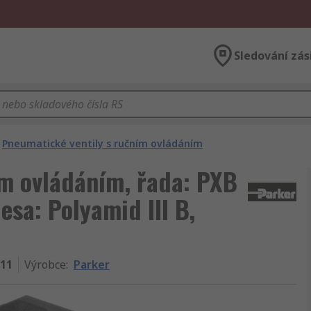
Sledování zás
Pneumatické ventily s ručním ovládáním
ím ovládáním, řada: PXB
esa: Polyamid III B,
11
Výrobce
:
Parker