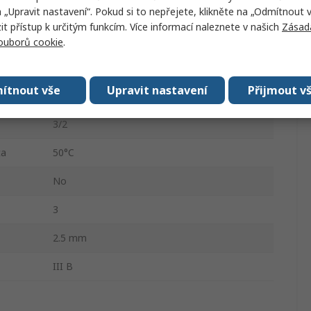
9 bar
a „Upravit nastavení“. Pokud si to nepřejete, klikněte na „Odmítnout v
 přístup k určitým funkcím. Více informací naleznete v našich
Zásad
Polyamid
souborů cookie
.
60L/min
ítnout vše
Upravit nastavení
Přijmout v
a
-15°C
3/2
ta
50°C
No
3
2.5 mm
III B