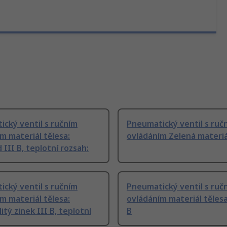
cký ventil s ručním
Pneumatický ventil s ruč
m materiál tělesa:
ovládáním Zelená materiál
 III B, teplotní rozsah:
cký ventil s ručním
Pneumatický ventil s ruč
m materiál tělesa:
ovládáním materiál tělesa
itý zinek III B, teplotní
B