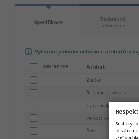
Technické
Specifikace
reference
Výběrem jednoho nebo více atributů si n
Vybrat vše
Atribut
Značka
Řídicí mechanizmus
Typ produktu
Respekt
Velikost portu
Soubory coo
obsahu a zo
Řada
vše“ souhla