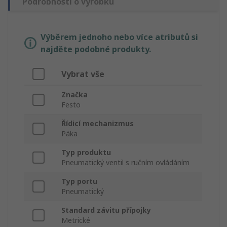
Podrobnosti o výrobku
Výběrem jednoho nebo více atributů si
najděte podobné produkty.
Vybrat vše
Značka
Festo
Řídicí mechanizmus
Páka
Typ produktu
Pneumatický ventil s ručním ovládáním
Typ portu
Pneumatický
Standard závitu přípojky
Metrické