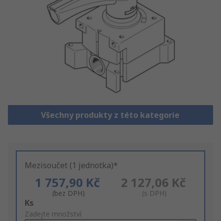
Všechny produkty z této kategorie
Mezisoučet (1 jednotka)*
1 757,90 Kč
2 127,06 Kč
(bez DPH)
(s DPH)
Add
Ks
to
Zadejte množství