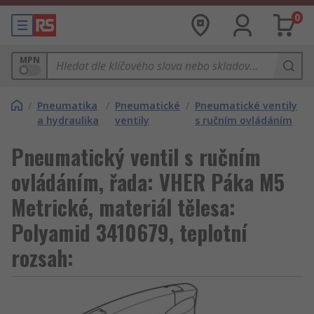
0
MPN
/
Pneumatika
/
Pneumatické
/
Pneumatické ventily
a hydraulika
ventily
s ručním ovládáním
Pneumatický ventil s ručním
ovládáním, řada: VHER Páka M5
Metrické, materiál tělesa:
Polyamid 3410679, teplotní
rozsah: