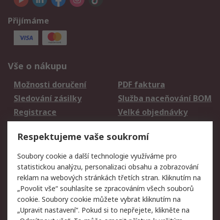
Přijímáme
Vše o nákupu
Možnosti doručení
PDF faktura
Sledování zásilky
Služba naceňování BOM
Registrace
Velké objednávky
Vrácení zboží
Respektujeme vaše soukromí
Právní
Soubory cookie a další technologie využíváme pro
statistickou analýzu, personalizaci obsahu a zobrazování
Autorská práva
Obchodní podmínky
reklam na webových stránkách třetích stran. Kliknutím na
společnosti RS
„Povolit vše“ souhlasíte se zpracováním všech souborů
Prohlášení o ochraně
Zabezpečení
cookie. Soubory cookie můžete vybrat kliknutím na
údajů
elektronické pošty
„Upravit nastavení“. Pokud si to nepřejete, klikněte na