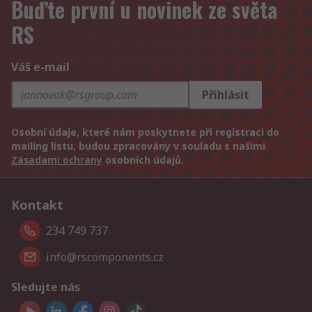
Buďte první u novinek ze světa
RS
Váš e-mail
Přihlásit
Osobní údaje, které nám poskytnete při registraci do
mailing listu, budou zpracovány v souladu s našimi
Zásadami ochrany
osobních údajů.
Kontakt
234 749 737
info@rscomponents.cz
Sledujte nás