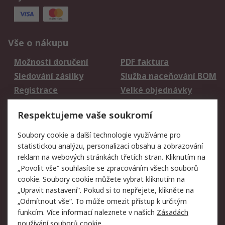
Vše o nákupu
Možnosti doručení
PDF faktura
Sledování zásilky
Služba naceňování BOM
Registrace
Velké objednávky
Vrácení zboží
Respektujeme vaše soukromí
Právní
Soubory cookie a další technologie využíváme pro
statistickou analýzu, personalizaci obsahu a zobrazování
Autorská práva
Obchodní podmínky
reklam na webových stránkách třetích stran. Kliknutím na
společnosti RS
„Povolit vše“ souhlasíte se zpracováním všech souborů
Prohlášení o ochraně
Zabezpečení
cookie. Soubory cookie můžete vybrat kliknutím na
údajů
elektronické pošty
„Upravit nastavení“. Pokud si to nepřejete, klikněte na
Zásady pro soubory
Zásady ochrany
„Odmítnout vše“. To může omezit přístup k určitým
cookie
osobních údajů
funkcím. Více informací naleznete v našich
Zásadách
používání souborů cookie
.