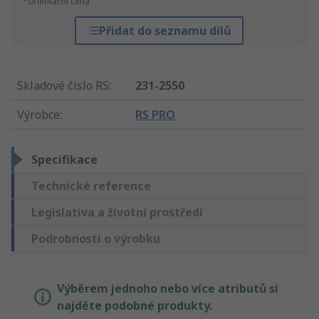
*orientační cena
Přidat do seznamu dílů
Skladové číslo RS
:
231-2550
Výrobce
:
RS PRO
Specifikace
Technické reference
Legislativa a životní prostředí
Podrobnosti o výrobku
Výběrem jednoho nebo více atributů si
najděte podobné produkty.