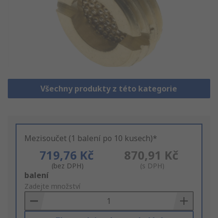
Všechny produkty z této kategorie
Mezisoučet (1 balení po 10 kusech)*
719,76 Kč
870,91 Kč
(bez DPH)
(s DPH)
Add
balení
to
Zadejte množství
Basket