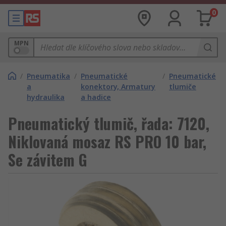
0
MPN
/
Pneumatika
/
Pneumatické
/
Pneumatické
a
konektory, Armatury
tlumiče
hydraulika
a hadice
Pneumatický tlumič, řada: 7120,
Niklovaná mosaz RS PRO 10 bar,
Se závitem G