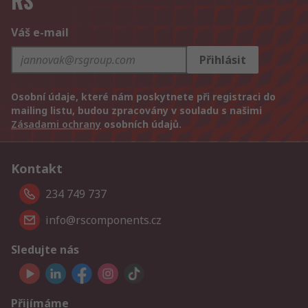
RS
Váš e-mail
Přihlásit
Osobní údaje, které nám poskytnete při registraci do
mailing listu, budou zpracovány v souladu s našimi
Zásadami ochrany
osobních údajů.
Kontakt
234 749 737
info@rscomponents.cz
Sledujte nás
Přijímáme