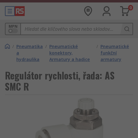
0
MPN
/
Pneumatika
/
Pneumatické
/
Pneumatické
a
konektory,
funkční
hydraulika
Armatury a hadice
armatury
Regulátor rychlosti, řada: AS
SMC R