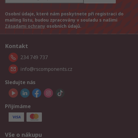
Osobní údaje, které nám poskytnete při registraci do
mailing listu, budou zpracovány v souladu s našimi
Zásadami ochrany
osobních údajů.
Kontakt
234 749 737
info@rscomponents.cz
Sledujte nás
Přijímáme
Vše o nákupu