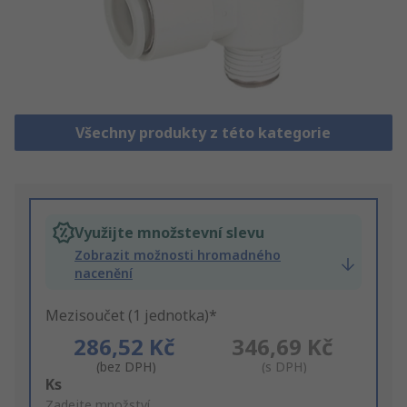
Všechny produkty z této kategorie
Využijte množstevní slevu
Zobrazit možnosti hromadného
nacenění
Mezisoučet (1 jednotka)*
286,52 Kč
346,69 Kč
(bez DPH)
(s DPH)
Add
Ks
to
Zadejte množství