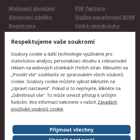
Možnosti doručení
PDF faktura
Sledování zásilky
Služba naceňování BOM
Registrace
Velké objednávky
Vrácení zboží
Respektujeme vaše soukromí
Právní
Soubory cookie a další technologie využíváme pro
statistickou analýzu, personalizaci obsahu a zobrazování
Autorská práva
Obchodní podmínky
reklam na webových stránkách třetích stran. Kliknutím na
společnosti RS
„Povolit vše“ souhlasíte se zpracováním všech souborů
Prohlášení o ochraně
Zabezpečení
cookie. Soubory cookie můžete vybrat kliknutím na
údajů
elektronické pošty
„Upravit nastavení“. Pokud si to nepřejete, klikněte na
Zásady pro soubory
Zásady ochrany
„Odmítnout vše“. To může omezit přístup k určitým
cookie
osobních údajů
funkcím. Více informací naleznete v našich
Zásadách
používání souborů cookie
.
O naší společnosti
Přijmout všechny
Celosvětově
Kontakt
O naší společnosti
RS Group
Upravit nastavení