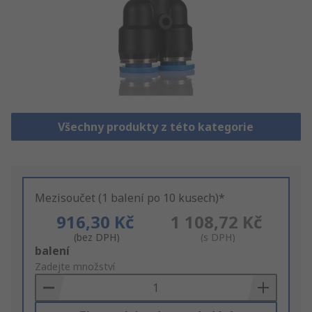
Všechny produkty z této kategorie
Mezisoučet (1 balení po 10 kusech)*
916,30 Kč
1 108,72 Kč
(bez DPH)
(s DPH)
Add
balení
to
Zadejte množství
Basket