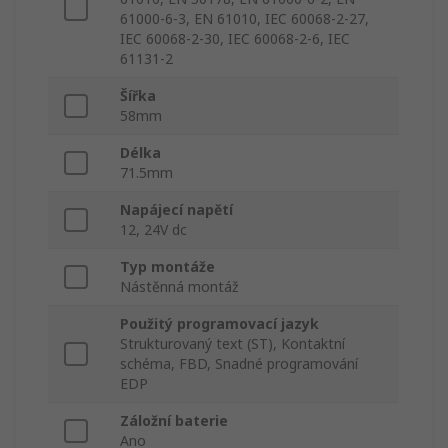
61000-6-3, EN 61010, IEC 60068-2-27,
IEC 60068-2-30, IEC 60068-2-6, IEC
61131-2
Šířka
58mm
Délka
71.5mm
Napájecí napětí
12, 24V dc
Typ montáže
Nástěnná montáž
Použitý programovací jazyk
Strukturovaný text (ST), Kontaktní
schéma, FBD, Snadné programování
EDP
Záložní baterie
Ano