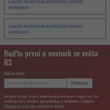
Logický modul řada easyE4 typ vstupní:
Analogové
Logický modul řada easyE4 typ vstupní:
Analogové
Buďte první u novinek ze světa
RS
Váš e-mail
Přihlásit
Osobní údaje, které nám poskytnete při registraci do
mailing listu, budou zpracovány v souladu s našimi
Zásadami ochrany
osobních údajů.