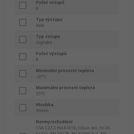
Počet vstupů
8
Typ výstupu
Relé
Typ vstupu
Digitální
Počet výstupů
8
Minimální provozní teplota
-25°C
Maximální provozní teplota
55°C
Hloubka
90mm
Normy/schválení
CSA C22.2 No.61010, cULus acc. to UL
61010, EN 50178, EN 61000-6-2, EN