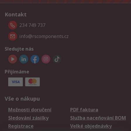
Kontakt
234 749 737
info@rscomponents.cz
Sledujte nás
Přijímáme
Vše o nákupu
Možnosti doručení
PDF faktura
Sledování zásilky
Služba naceňování BOM
Registrace
Velké objednávky