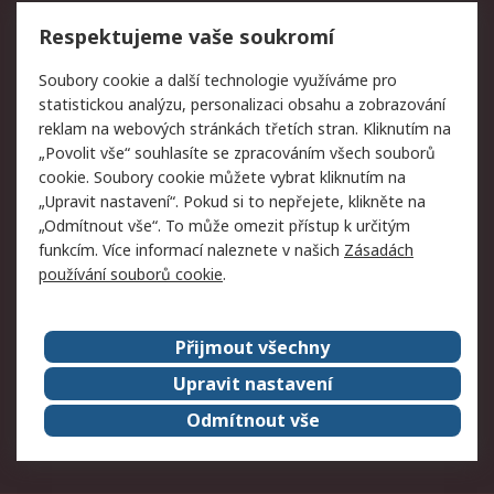
Vrácení zboží
Respektujeme vaše soukromí
Právní
Soubory cookie a další technologie využíváme pro
statistickou analýzu, personalizaci obsahu a zobrazování
Autorská práva
Obchodní podmínky
reklam na webových stránkách třetích stran. Kliknutím na
společnosti RS
„Povolit vše“ souhlasíte se zpracováním všech souborů
Prohlášení o ochraně
Zabezpečení
cookie. Soubory cookie můžete vybrat kliknutím na
údajů
elektronické pošty
„Upravit nastavení“. Pokud si to nepřejete, klikněte na
Zásady pro soubory
Zásady ochrany
„Odmítnout vše“. To může omezit přístup k určitým
cookie
osobních údajů
funkcím. Více informací naleznete v našich
Zásadách
používání souborů cookie
.
O naší společnosti
Přijmout všechny
Celosvětově
Kontakt
O naší společnosti
RS Group
Upravit nastavení
Kariéra
Ocenění
Odmítnout vše
ESG