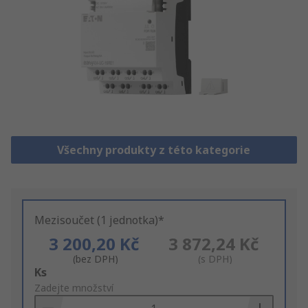
Všechny produkty z této kategorie
Mezisoučet (1 jednotka)*
3 200,20 Kč
3 872,24 Kč
(bez DPH)
(s DPH)
Add
Ks
to
Zadejte množství
Basket