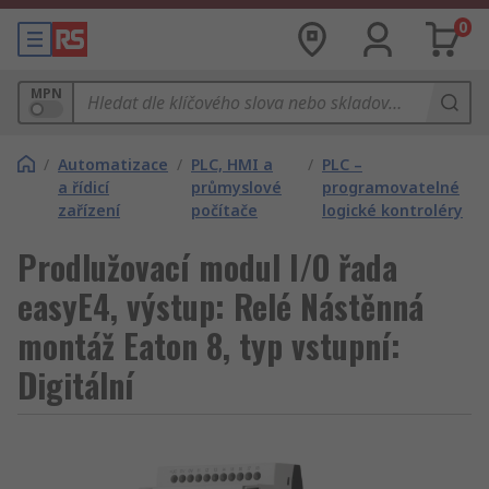
0
MPN
/
Automatizace
/
PLC, HMI a
/
PLC –
a řídicí
průmyslové
programovatelné
zařízení
počítače
logické kontroléry
Prodlužovací modul I/O řada
easyE4, výstup: Relé Nástěnná
montáž Eaton 8, typ vstupní:
Digitální