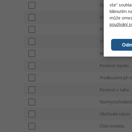
vše“ souhla
Šířka
kliknutím n
Délka
může omezit
používání 
Pomocný materi
Tloušťka
Odm
Materiál lepidla
Pevnost lepidla
Prodloužení při r
Pevnost v tahu
Normy/schválení
Obchodní název
Číslo modelu