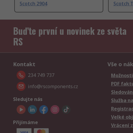
Scotch 2904
Scotch T
Buďte první u novinek ze světa
RS
Kontakt
Vše o ná
234 749 737
Možnosti
PDF fakt
info@rscomponents.cz
Sledování
Sledujte nás
Služba n
Registra
Velké ob
Přijímáme
Vrácení 