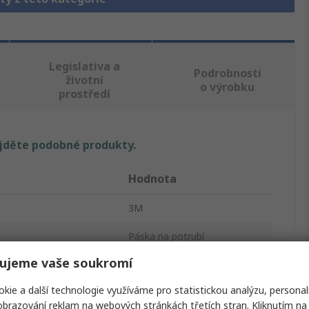
Legislativa a
Podrobnosti
životní
o výrobku
prostředí
ajděte podobné produkty.
Hodnota
3M
Páska na potrubí
ujeme vaše soukromí
Páska na potrubí
kie a další technologie využíváme pro statistickou analýzu, personal
Stříbrná
brazování reklam na webových stránkách třetích stran. Kliknutím na 