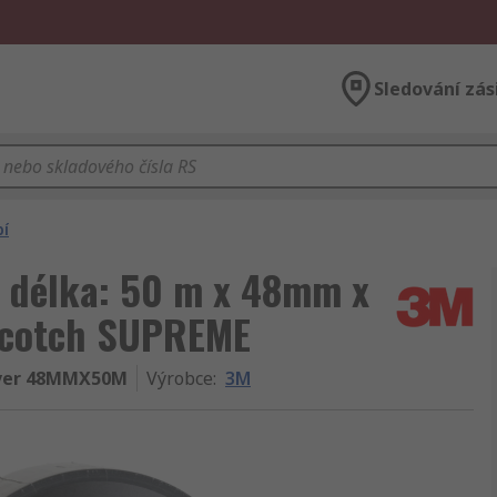
Sledování zás
bí
, délka: 50 m x 48mm x
Scotch SUPREME
lver 48MMX50M
Výrobce
:
3M