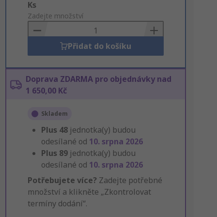
Add
Ks
to
Zadejte množství
Basket
Přidat do košíku
Doprava ZDARMA pro objednávky nad
1 650,00 Kč
Skladem
Plus
48
jednotka(y) budou
odesílané od
10. srpna 2026
Plus
89
jednotka(y) budou
odesílané od
10. srpna 2026
Potřebujete více?
Zadejte potřebné
množství a klikněte „Zkontrolovat
termíny dodání“.