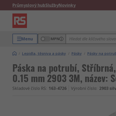
Průmyslový hub
Služby
Novinky
Menu
MPN
/
Lepidla, těsniva a pásky
/
Pásky
/
Pásky na potru
Páska na potrubí, Stříbrná
0.15 mm 2903 3M, název: 
Skladové číslo RS
:
163-4726
Výrobní číslo
:
2903 si