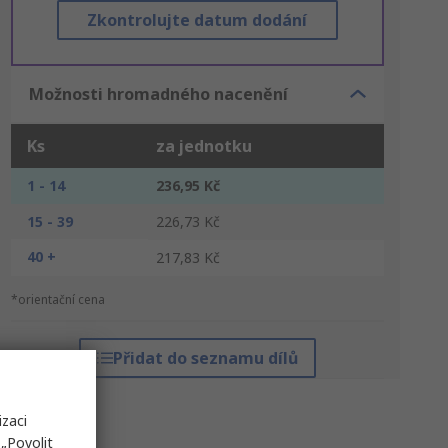
Zkontrolujte datum dodání
Možnosti hromadného nacenění
Ks
za jednotku
1 - 14
236,95 Kč
15 - 39
226,73 Kč
40 +
217,83 Kč
*orientační cena
Přidat do seznamu dílů
izaci
„Povolit