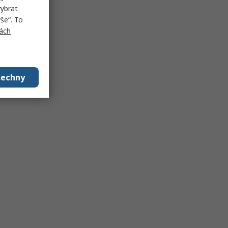
vybrat
še“. To
ách
šechny