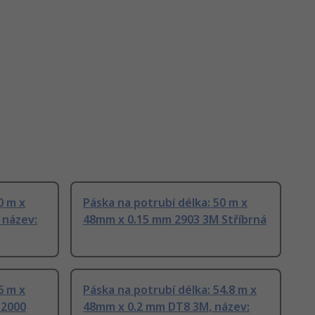
0 m x
Páska na potrubí délka: 50 m x
 název:
48mm x 0.15 mm 2903 3M Stříbrná
6 m x
Páska na potrubí délka: 54.8 m x
 2000
48mm x 0.2 mm DT8 3M, název: