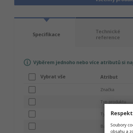
Technické
Specifikace
reference
Výběrem jednoho nebo více atributů si n
Vybrat vše
Atribut
Značka
Typ produktu
Respekt
Typ pásky
Soubory coo
Barva
obsahu a zo