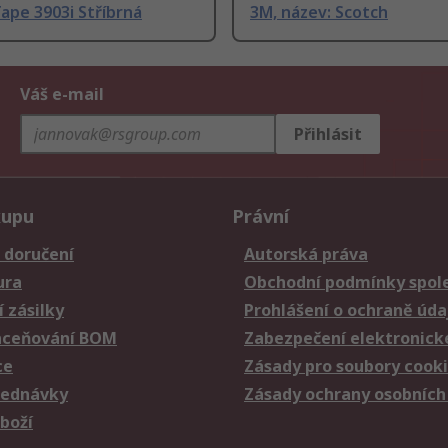
ape 3903i Stříbrná
3M, název: Scotch
Váš e-mail
Přihlásit
kupu
Právní
 doručení
Autorská práva
ura
Obchodní podmínky spole
 zásilky
Prohlášení o ochraně úda
aceňování BOM
Zabezpečení elektronick
ce
Zásady pro soubory cook
jednávky
Zásady ochrany osobních
zboží