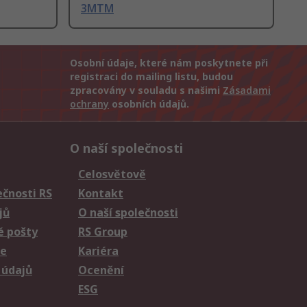
3MTM
Osobní údaje, které nám poskytnete při
registraci do mailing listu, budou
zpracovány v souladu s našimi
Zásadami
ochrany
osobních údajů.
O naší společnosti
Celosvětově
čnosti RS
Kontakt
jů
O naší společnosti
é pošty
RS Group
ie
Kariéra
 údajů
Ocenění
ESG