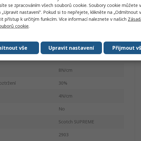
síte se zpracováním všech souborů cookie. Soubory cookie můžete 
48mm
a „Upravit nastavení“. Pokud si to nepřejete, klikněte na „Odmítnout v
50m
 přístup k určitým funkcím. Více informací naleznete v našich
Zásad
souborů cookie
.
ál
Polyetylen
0.15mm
ítnout vše
Upravit nastavení
Přijmout v
Syntetická pryž
8N/cm
oztržení
30%
4N/cm
No
Scotch SUPREME
2903