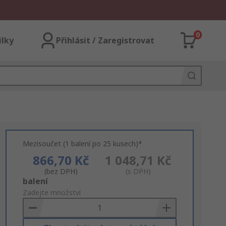
0
ilky
Přihlásit / Zaregistrovat
Mezisoučet (1 balení po 25 kusech)*
866,70 Kč
1 048,71 Kč
(bez DPH)
(s DPH)
Add
balení
to
Zadejte množství
Basket