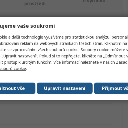
o výrobku
prostředí
ajděte podobné produkty.
ujeme vaše soukromí
kie a další technologie využíváme pro statistickou analýzu, personal
Hodnota
brazování reklam na webových stránkách třetích stran. Kliknutím na 
síte se zpracováním všech souborů cookie. Soubory cookie můžete 
RS PRO
a „Upravit nastavení“. Pokud si to nepřejete, klikněte na „Odmítnout v
 přístup k určitým funkcím. Více informací naleznete v našich
Zásad
Nosníková závěsná spona a věšák
souborů cookie
.
Ocel
18kg
ítnout vše
Upravit nastavení
Přijmout v
No