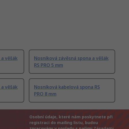
 a věšák
Nosníková závěsná spona a věšák
RS PRO 5 mm
 a věšák
Nosníková kabelová spona RS
PRO 8 mm
Osobní údaje, které nám poskytnete při
registraci do mailing listu, budou
zpracovány v souladu s našimi
Zásadami