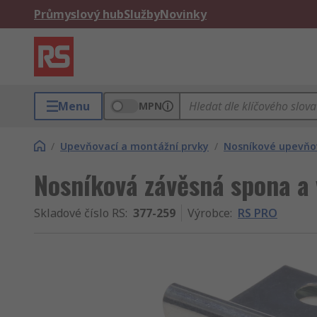
Průmyslový hub
Služby
Novinky
Menu
MPN
/
Upevňovací a montážní prvky
/
Nosníkové upevňo
Nosníková závěsná spona a
Skladové číslo RS
:
377-259
Výrobce
:
RS PRO