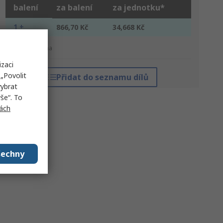
balení
za balení
za jednotku*
1 +
866,70 Kč
34,668 Kč
*orientační cena
izaci
„Povolit
Přidat do seznamu dílů
vybrat
še“. To
ách
šechny