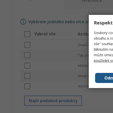
reference
Výběrem jednoho nebo více atributů si n
Respekt
Soubory coo
Vybrat vše
Atribut
obsahu a zo
vše“ souhla
Značka
kliknutím n
může omezit
Typ produktu
používání 
Materiál
Maximální zatížení
Odm
Normy/schválení
Najít podobné produkty