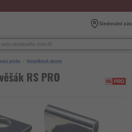
Sledování zás
vací prvky
/
Nosníkové spony
 věšák RS PRO