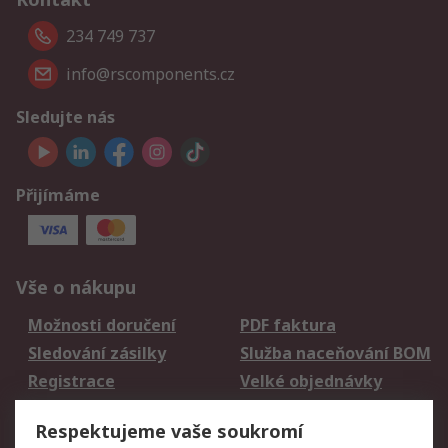
234 749 737
info@rscomponents.cz
Sledujte nás
Přijímáme
Vše o nákupu
Možnosti doručení
PDF faktura
Sledování zásilky
Služba naceňování BOM
Registrace
Velké objednávky
Vrácení zboží
Respektujeme vaše soukromí