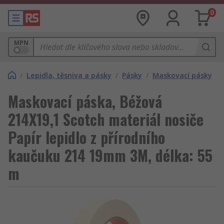
0
MPN
/
Lepidla, těsniva a pásky
/
Pásky
/
Maskovací pásky
Maskovací páska, Béžová
214X19,1 Scotch materiál nosiče
Papír lepidlo z přírodního
kaučuku 214 19mm 3M, délka: 55
m