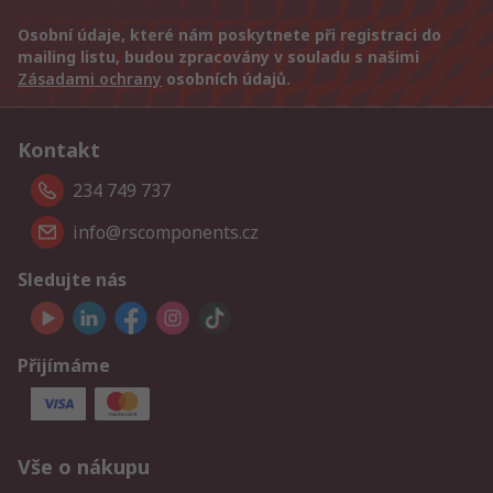
Osobní údaje, které nám poskytnete při registraci do
mailing listu, budou zpracovány v souladu s našimi
Zásadami ochrany
osobních údajů.
Kontakt
234 749 737
info@rscomponents.cz
Sledujte nás
Přijímáme
Vše o nákupu