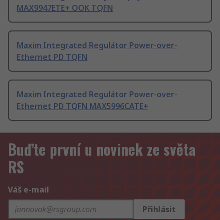
MAX9947ETE+ OOK TQFN
Maxim Integrated Regulátor Power-over-
Ethernet PD TQFN
Maxim Integrated Regulátor Power-over-
Ethernet PD TQFN MAX5996CATE+
Buďte první u novinek ze světa
RS
Váš e-mail
Přihlásit