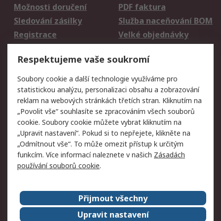
Možnosti doručení
PDF faktura
Sledování zásilky
Služba naceňování BOM
Registrace
Velké objednávky
Vrácení zboží
Respektujeme vaše soukromí
Právní
Soubory cookie a další technologie využíváme pro
statistickou analýzu, personalizaci obsahu a zobrazování
Autorská práva
Obchodní podmínky
reklam na webových stránkách třetích stran. Kliknutím na
společnosti RS
„Povolit vše“ souhlasíte se zpracováním všech souborů
Prohlášení o ochraně
Zabezpečení
cookie. Soubory cookie můžete vybrat kliknutím na
údajů
elektronické pošty
„Upravit nastavení“. Pokud si to nepřejete, klikněte na
Zásady pro soubory
Zásady ochrany
„Odmítnout vše“. To může omezit přístup k určitým
cookie
osobních údajů
funkcím. Více informací naleznete v našich
Zásadách
používání souborů cookie
.
O naší společnosti
Přijmout všechny
Celosvětově
Kontakt
O naší společnosti
RS Group
Upravit nastavení