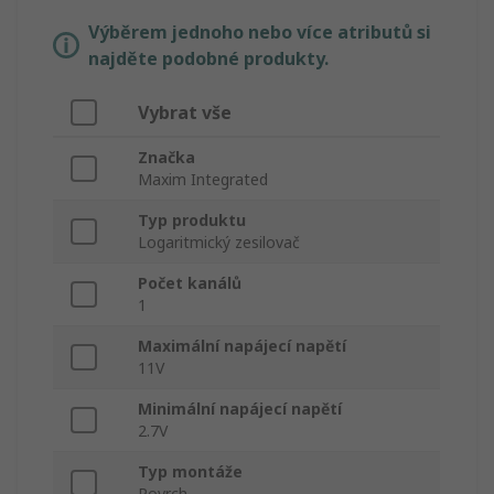
Výběrem jednoho nebo více atributů si
najděte podobné produkty.
Vybrat vše
Značka
Maxim Integrated
Typ produktu
Logaritmický zesilovač
Počet kanálů
1
Maximální napájecí napětí
11V
Minimální napájecí napětí
2.7V
Typ montáže
Povrch