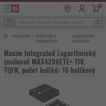
0
MPN
/
Polovodiče
/
Zesilovače a
/
Logaritmické
komparátory
zesilovače
Maxim Integrated Logaritmický
zesilovač MAX4206ETE+ 11V,
TQFN, počet kolíků: 16 kolíkový