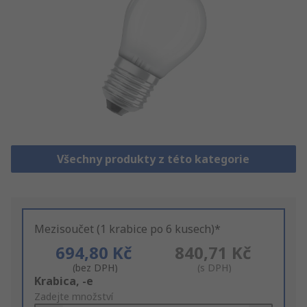
Všechny produkty z této kategorie
Mezisoučet (1 krabice po 6 kusech)*
694,80 Kč
840,71 Kč
(bez DPH)
(s DPH)
Add
Krabica, -e
to
Zadejte množství