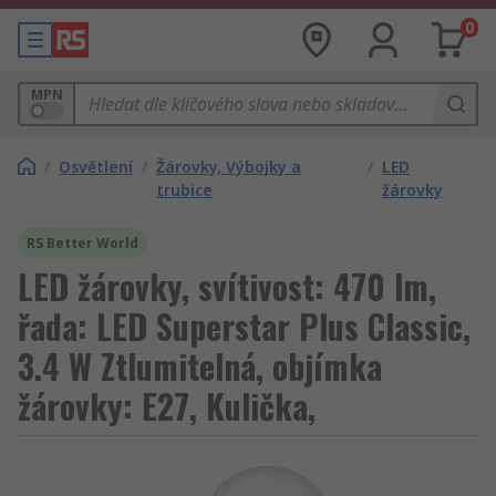
0
MPN
/
Osvětlení
/
Žárovky, Výbojky a
/
LED
trubice
žárovky
RS Better World
LED žárovky, svítivost: 470 lm,
řada: LED Superstar Plus Classic,
3.4 W Ztlumitelná, objímka
žárovky: E27, Kulička,