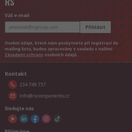
RS
Váš e-mail
Přihlásit
Osobní údaje, které nám poskytnete při registraci do
mailing listu, budou zpracovány v souladu s našimi
Zásadami ochrany
osobních údajů.
Kontakt
234 749 737
info@rscomponents.cz
Sledujte nás
Přijímáme