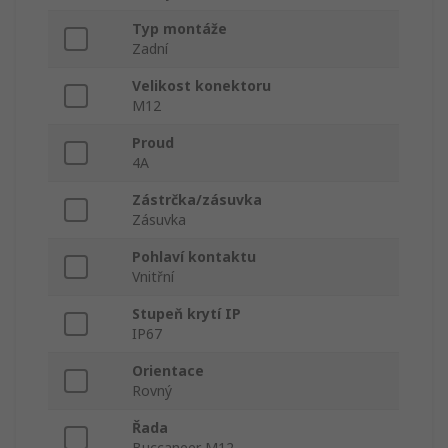
Typ montáže
Zadní
Velikost konektoru
M12
Proud
4A
Zástrčka/zásuvka
Zásuvka
Pohlaví kontaktu
Vnitřní
Stupeň krytí IP
IP67
Orientace
Rovný
Řada
Buccaneer M12