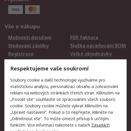
Vše o nákupu
Možnosti doručení
PDF faktura
Sledování zásilky
Služba naceňování BOM
Registrace
Velké objednávky
Vrácení zboží
Respektujeme vaše soukromí
Právní
Soubory cookie a další technologie využíváme pro
statistickou analýzu, personalizaci obsahu a zobrazování
Autorská práva
Obchodní podmínky
reklam na webových stránkách třetích stran. Kliknutím na
společnosti RS
„Povolit vše“ souhlasíte se zpracováním všech souborů
Prohlášení o ochraně
Zabezpečení
cookie. Soubory cookie můžete vybrat kliknutím na
údajů
elektronické pošty
„Upravit nastavení“. Pokud si to nepřejete, klikněte na
Zásady pro soubory
Zásady ochrany
„Odmítnout vše“. To může omezit přístup k určitým
cookie
osobních údajů
funkcím. Více informací naleznete v našich
Zásadách