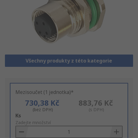
Všechny produkty z této kategorie
Mezisoučet (1 jednotka)*
730,38 Kč
883,76 Kč
(bez DPH)
(s DPH)
Add
Ks
to
Zadejte množství
Basket