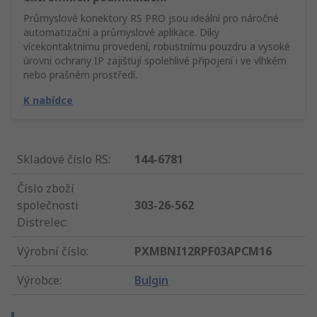
Průmyslové konektory RS PRO jsou ideální pro náročné
automatizační a průmyslové aplikace. Díky
vícekontaktnímu provedení, robustnímu pouzdru a vysoké
úrovni ochrany IP zajišťují spolehlivé připojení i ve vlhkém
nebo prašném prostředí.
K nabídce
Skladové číslo RS
:
144-6781
Číslo zboží
společnosti
303-26-562
Distrelec
:
Výrobní číslo
:
PXMBNI12RPF03APCM16
Výrobce
:
Bulgin