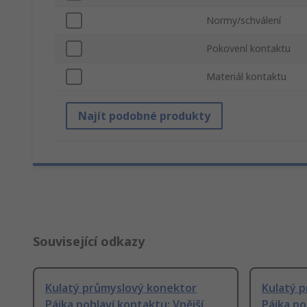
Normy/schválení
Pokovení kontaktu
Materiál kontaktu
Najít podobné produkty
Související odkazy
Kulatý průmyslový konektor
Kulatý 
Pájka pohlaví kontaktu: Vnější,
Pájka po