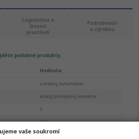
Legislativa a
Podrobnosti
životní
o výrobku
prostředí
ajděte podobné produkty.
Hodnota
Lumberg Automation
Kulatý průmyslový konektor
3
Pájka
ujeme vaše soukromí
M12