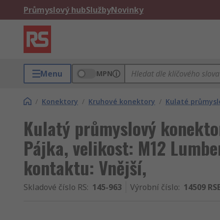
Průmyslový hub
Služby
Novinky
Menu
MPN
/
Konektory
/
Kruhové konektory
/
Kulaté průmysl
Kulatý průmyslový konektor
Pájka, velikost: M12 Lumbe
kontaktu: Vnější,
Skladové číslo RS
:
145-963
Výrobní číslo
:
14509 RSE