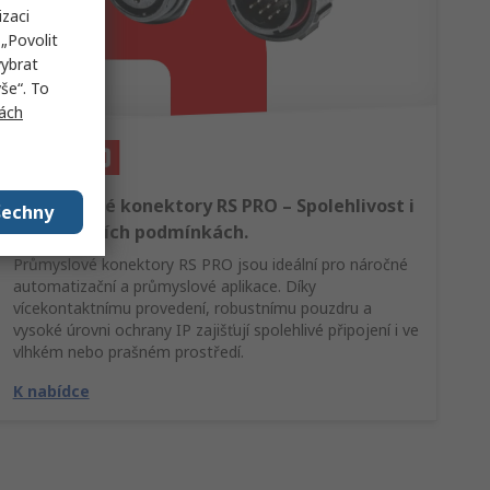
izaci
„Povolit
vybrat
še“. To
ách
Průmyslové konektory RS PRO – Spolehlivost i
šechny
v extrémních podmínkách.
Průmyslové konektory RS PRO jsou ideální pro náročné
automatizační a průmyslové aplikace. Díky
vícekontaktnímu provedení, robustnímu pouzdru a
vysoké úrovni ochrany IP zajišťují spolehlivé připojení i ve
vlhkém nebo prašném prostředí.
K nabídce