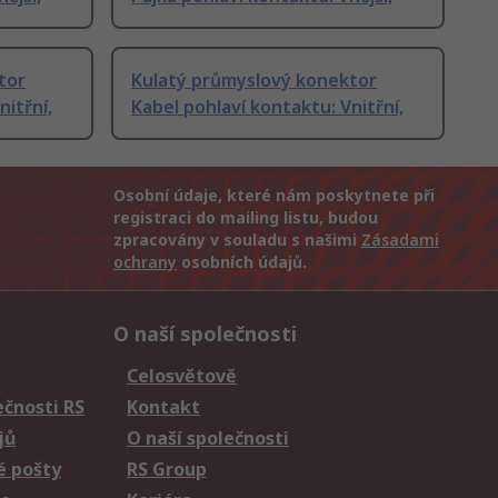
tor
Kulatý průmyslový konektor
nitřní,
Kabel pohlaví kontaktu: Vnitřní,
Osobní údaje, které nám poskytnete při
registraci do mailing listu, budou
zpracovány v souladu s našimi
Zásadami
ochrany
osobních údajů.
O naší společnosti
Celosvětově
čnosti RS
Kontakt
jů
O naší společnosti
é pošty
RS Group