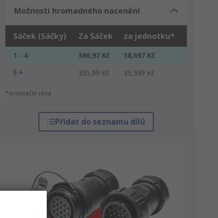
Možnosti hromadného nacenění
Sáček (Sáčky)
Za Sáček
za jednotku*
1 - 4
386,97 Kč
38,697 Kč
5 +
355,99 Kč
35,599 Kč
*orientační cena
Přidat do seznamu dílů