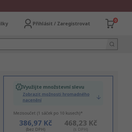
0
ilky
Přihlásit / Zaregistrovat
Využijte množstevní slevu
Zobrazit možnosti hromadného
nacenění
Mezisoučet (1 sáček po 10 kusech)*
386,97 Kč
468,23 Kč
(bez DPH)
(s DPH)