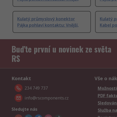
Kulatý průmyslový konektor
Kulatý 
Pájka pohlaví kontaktu: Vnější,
Kabel po
Buďte první u novinek ze světa
RS
Kontakt
Vše o ná
234 749 737
Možnosti
PDF fakt
info@rscomponents.cz
Sledování
Sledujte nás
Služba n