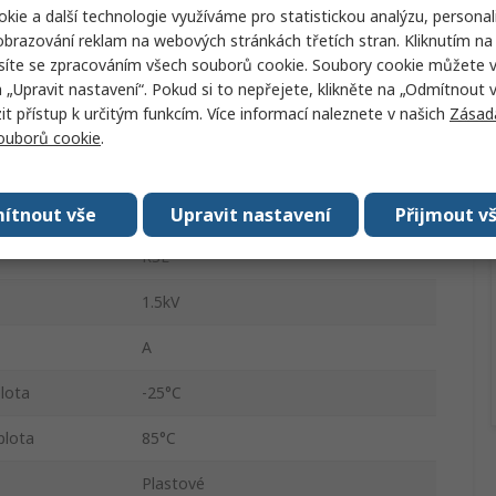
kie a další technologie využíváme pro statistickou analýzu, personal
4A
brazování reklam na webových stránkách třetích stran. Kliknutím na 
síte se zpracováním všech souborů cookie. Soubory cookie můžete 
Zástrčka
a „Upravit nastavení“. Pokud si to nepřejete, klikněte na „Odmítnout v
 přístup k určitým funkcím. Více informací naleznete v našich
Zásad
Vnější
souborů cookie
.
IP65, IP67
Rovný
ítnout vše
Upravit nastavení
Přijmout v
RSE
1.5kV
A
plota
-25°C
plota
85°C
Plastové