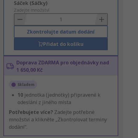
Add
Sáček (Sáčky)
to
Zadejte množství
Basket
Zkontrolujte datum dodání
Přidat do košíku
Doprava ZDARMA pro objednávky nad
1 650,00 Kč
Skladem
10
jednotka (jednotky) připravené k
odeslání z jiného místa
Potřebujete více?
Zadejte potřebné
množství a klikněte „Zkontrolovat termíny
dodání“.