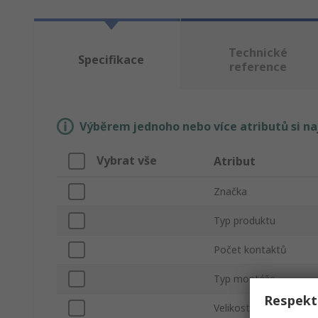
Technické
Specifikace
reference
Výběrem jednoho nebo více atributů si n
Vybrat vše
Atribut
Značka
Typ produktu
Počet kontaktů
Typ montáže
Respekt
Velikost konektoru