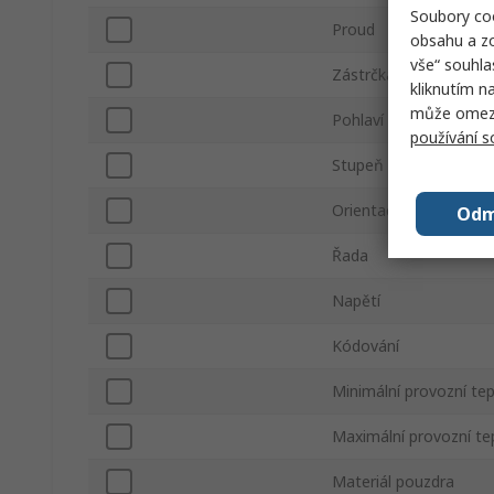
Soubory coo
Proud
obsahu a zo
vše“ souhla
Zástrčka/zásuvka
kliknutím n
může omezit
Pohlaví kontaktu
používání 
Stupeň krytí IP
Orientace
Odm
Řada
Napětí
Kódování
Minimální provozní te
Maximální provozní te
Materiál pouzdra