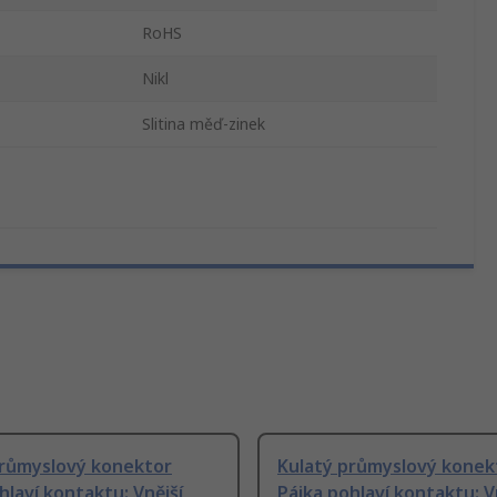
RoHS
Nikl
Slitina měď-zinek
průmyslový konektor
Kulatý průmyslový konek
hlaví kontaktu: Vnější,
Pájka pohlaví kontaktu: Vn