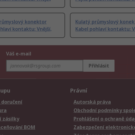
průmyslový konektor
Kulatý průmyslový konek
hlaví kontaktu: Vnější,
Kabel pohlaví kontaktu: V
Váš e-mail
Přihlásit
kupu
Právní
 doručení
Autorská práva
ura
Obchodní podmínky spole
 zásilky
Prohlášení o ochraně úda
aceňování BOM
Zabezpečení elektronick