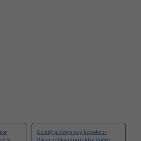
tor
Kulatý průmyslový konektor
ější,
Pájka pohlaví kontaktu: Vnější,