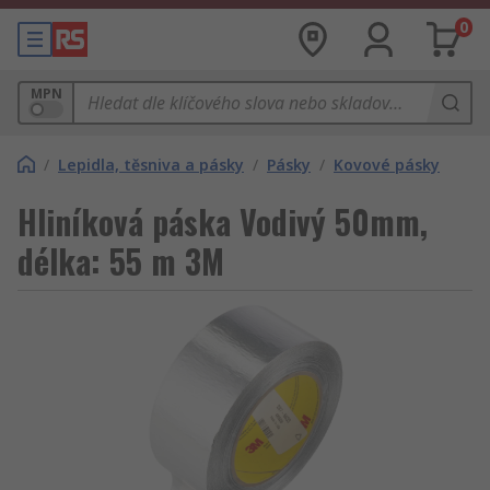
0
MPN
/
Lepidla, těsniva a pásky
/
Pásky
/
Kovové pásky
Hliníková páska Vodivý 50mm,
délka: 55 m 3M