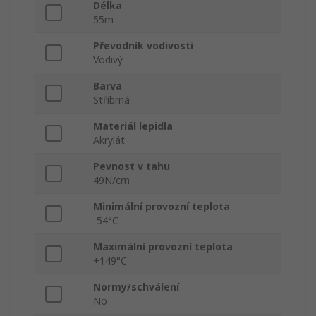
Délka
55m
Převodník vodivosti
Vodivý
Barva
Stříbrná
Materiál lepidla
Akrylát
Pevnost v tahu
49N/cm
Minimální provozní teplota
-54°C
Maximální provozní teplota
+149°C
Normy/schválení
No