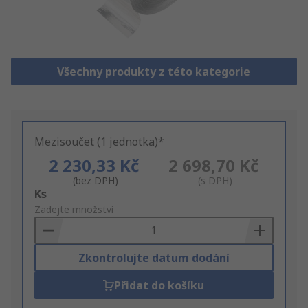
Všechny produkty z této kategorie
Mezisoučet (1 jednotka)*
2 230,33 Kč
2 698,70 Kč
(bez DPH)
(s DPH)
Add
Ks
to
Zadejte množství
Basket
Zkontrolujte datum dodání
Přidat do košíku