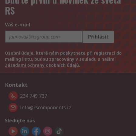
RS
Váš e-mail
Přihlásit
Osobní údaje, které nám poskytnete při registraci do
mailing listu, budou zpracovány v souladu s našimi
Zásadami ochrany
osobních údajů.
Kontakt
234 749 737
info@rscomponents.cz
Sledujte nás