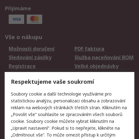
Přijímáme
Vše o nákupu
Možnosti doručení
PDF faktura
Sledování zásilky
Služba naceňování BOM
Registrace
Velké objednávky
Vrácení zboží
Respektujeme vaše soukromí
Právní
Soubory cookie a další technologie využíváme pro
statistickou analýzu, personalizaci obsahu a zobrazování
Autorská práva
Obchodní podmínky
reklam na webových stránkách třetích stran. Kliknutím na
společnosti RS
„Povolit vše“ souhlasíte se zpracováním všech souborů
Prohlášení o ochraně
Zabezpečení
cookie. Soubory cookie můžete vybrat kliknutím na
údajů
elektronické pošty
„Upravit nastavení“. Pokud si to nepřejete, klikněte na
Zásady pro soubory
Zásady ochrany
„Odmítnout vše“. To může omezit přístup k určitým