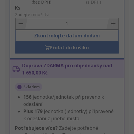
(bez DPH)
(s DPH)
Add
Ks
to
Zadejte množství
Basket
Zkontrolujte datum dodání
Přidat do košíku
Doprava ZDARMA pro objednávky nad
1 650,00 Kč
Skladem
156
jednotka/jednotek připraveno k
odeslání
Plus
179
jednotka (jednotky) připravené
k odeslání z jiného místa
Potřebujete více?
Zadejte potřebné