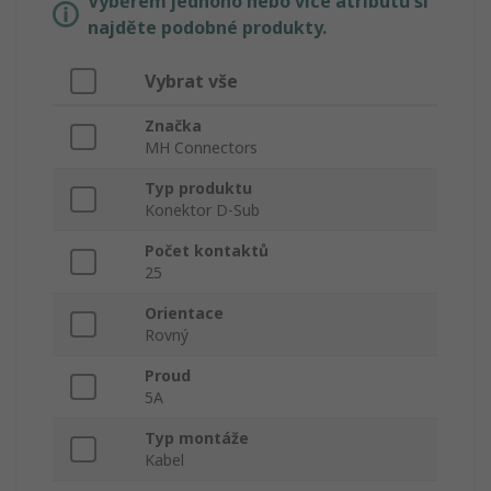
Výběrem jednoho nebo více atributů si
najděte podobné produkty.
Vybrat vše
Značka
MH Connectors
Typ produktu
Konektor D-Sub
Počet kontaktů
25
Orientace
Rovný
Proud
5A
Typ montáže
Kabel