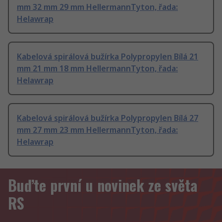
mm 32 mm 29 mm HellermannTyton, řada:
Helawrap
Kabelová spirálová bužírka Polypropylen Bílá 21
mm 21 mm 18 mm HellermannTyton, řada:
Helawrap
Kabelová spirálová bužírka Polypropylen Bílá 27
mm 27 mm 23 mm HellermannTyton, řada:
Helawrap
Buďte první u novinek ze světa
RS