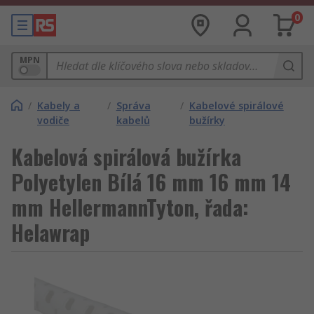
0
MPN
/
Kabely a
/
Správa
/
Kabelové spirálové
vodiče
kabelů
bužírky
Kabelová spirálová bužírka
Polyetylen Bílá 16 mm 16 mm 14
mm HellermannTyton, řada:
Helawrap