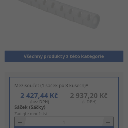
Všechny produkty z této kategorie
Mezisoučet (1 sáček po 8 kusech)*
2 427,44 Kč
2 937,20 Kč
(bez DPH)
(s DPH)
Add
Sáček (Sáčky)
to
Zadejte množství
Basket