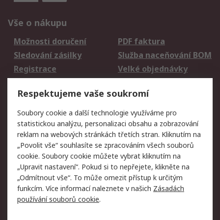
Vše o nákupu
Možnosti doručení
PDF faktura
Sledování zásilky
Služba naceňování BOM
Registrace
Velké objednávky
Vrácení zboží
Respektujeme vaše soukromí
Právní
Soubory cookie a další technologie využíváme pro
statistickou analýzu, personalizaci obsahu a zobrazování
Autorská práva
Obchodní podmínky
reklam na webových stránkách třetích stran. Kliknutím na
společnosti RS
„Povolit vše“ souhlasíte se zpracováním všech souborů
Prohlášení o ochraně
Zabezpečení
cookie. Soubory cookie můžete vybrat kliknutím na
údajů
elektronické pošty
„Upravit nastavení“. Pokud si to nepřejete, klikněte na
Zásady pro soubory
Zásady ochrany
„Odmítnout vše“. To může omezit přístup k určitým
cookie
osobních údajů
funkcím. Více informací naleznete v našich
Zásadách
používání souborů cookie
.
O naší společnosti