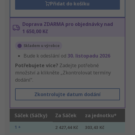
Přidat do košíku
Doprava ZDARMA pro objednávky nad
1 650,00 Kč
Skladem u výrobce
Bude k odeslání od
30. listopadu 2026
Potřebujete více?
Zadejte potřebné
množství a klikněte „Zkontrolovat termíny
dodání“.
Zkontrolujte datum dodání
Sáček (Sáčky)
Za Sáček
za jednotku*
1 +
2 427,44 Kč
303,43 Kč