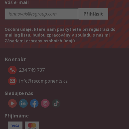
Váš e-mail
Přihlásit
Osobní údaje, které nám poskytnete při registraci do
mailing listu, budou zpracovány v souladu s našimi
Zásadami ochrany
osobních údajů.
Kontakt
234 749 737
info@rscomponents.cz
Sledujte nás
Přijímáme