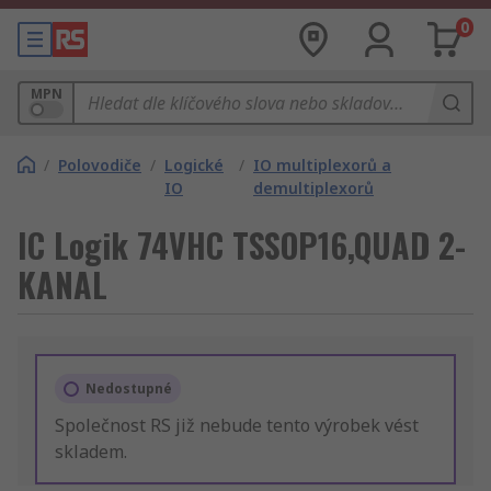
0
MPN
/
Polovodiče
/
Logické
/
IO multiplexorů a
IO
demultiplexorů
IC Logik 74VHC TSSOP16,QUAD 2-
KANAL
Nedostupné
Společnost RS již nebude tento výrobek vést
skladem.