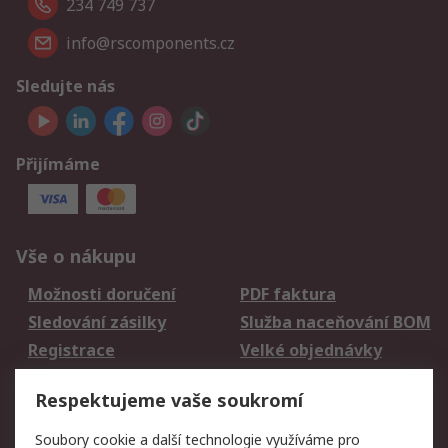
234 749 737
info@rscomponents.cz
Sledujte nás
Přijímáme
Vše o nákupu
Možnosti doručení
PDF faktura
Sledování zásilky
Služba naceňování BOM
Registrace
Velké objednávky
Vrácení zboží
Respektujeme vaše soukromí
Právní
Soubory cookie a další technologie využíváme pro