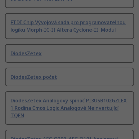
FTDI Chip Vývojová sada pro programovatelnou
logiku Morph-IC-II Altera Cyclone-II, Modul
DiodesZetex
DiodesZetex počet
DiodesZetex Analogový spínač PI3USB102GZLEX
1 Rodina Cmos Logic Analogové Neinvertující
TQFN