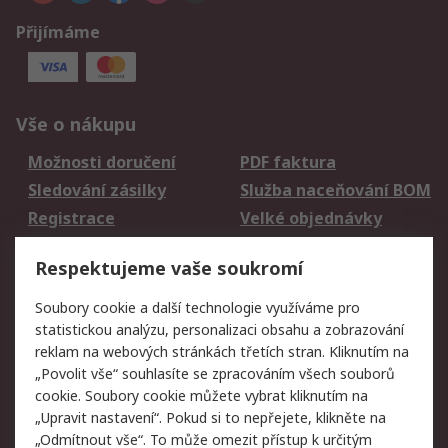
Přijímáme
Vše o nákupu
Možnosti doručení
PDF faktura
Sledování zásilky
Služba naceňování BOM
Registrace
Velké objednávky
Vrácení zboží
Respektujeme vaše soukromí
Právní
Soubory cookie a další technologie využíváme pro
statistickou analýzu, personalizaci obsahu a zobrazování
Autorská práva
Obchodní podmínky
reklam na webových stránkách třetích stran. Kliknutím na
společnosti RS
„Povolit vše“ souhlasíte se zpracováním všech souborů
Prohlášení o ochraně
Zabezpečení
cookie. Soubory cookie můžete vybrat kliknutím na
údajů
elektronické pošty
„Upravit nastavení“. Pokud si to nepřejete, klikněte na
Zásady pro soubory
Zásady ochrany
„Odmítnout vše“. To může omezit přístup k určitým