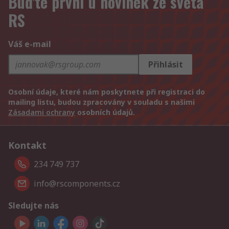
Buďte první u novinek ze světa
RS
Váš e-mail
Přihlásit
Osobní údaje, které nám poskytnete při registraci do
mailing listu, budou zpracovány v souladu s našimi
Zásadami ochrany
osobních údajů.
Kontakt
234 749 737
info@rscomponents.cz
Sledujte nás