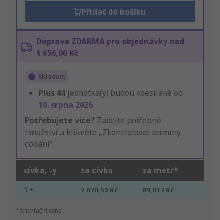
Přidat do košíku
Doprava ZDARMA pro objednávky nad
1 650,00 Kč
Skladem
Plus
44
jednotka(y) budou odesílané od
10. srpna 2026
Potřebujete více?
Zadejte potřebné
množství a klikněte „Zkontrolovat termíny
dodání“.
cívka, -y
za cívku
za metr*
1 +
2 670,52 Kč
89,017 Kč
*orientační cena