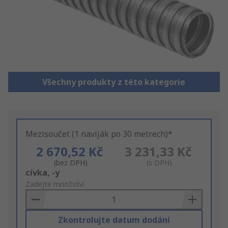
Všechny produkty z této kategorie
Mezisoučet (1 naviják po 30 metrech)*
2 670,52 Kč
3 231,33 Kč
(bez DPH)
(s DPH)
Add
cívka, -y
to
Zadejte množství
Basket
Zkontrolujte datum dodání