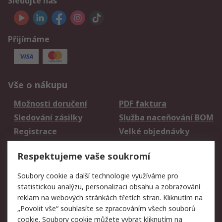
Sledujte nás
Přijímáme
Vše o nákupu
Možnosti doručení
PDF faktura
Sledování zásilky
Služba naceňování BOM
Registrace
Velké objednávky
Vrácení zboží
Respektujeme vaše soukromí
Právní
Soubory cookie a další technologie využíváme pro
statistickou analýzu, personalizaci obsahu a zobrazování
Autorská práva
Obchodní podmínky
reklam na webových stránkách třetích stran. Kliknutím na
společnosti RS
„Povolit vše“ souhlasíte se zpracováním všech souborů
Prohlášení o ochraně
Zabezpečení
cookie. Soubory cookie můžete vybrat kliknutím na