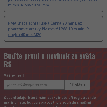
m min. R ohybu 90 mm
PMA Instalační trubka Černá 20 mm Bez
povrchové vrstvy Plastové IP68 10 m min. R
ohybu 40 mm M20
Buďte první u novinek ze světa
RS
Váš e-mail
Přihlásit
Osobní údaje, které nám poskytnete při registraci do
mailing listu, budou zpracovány v souladu s našimi