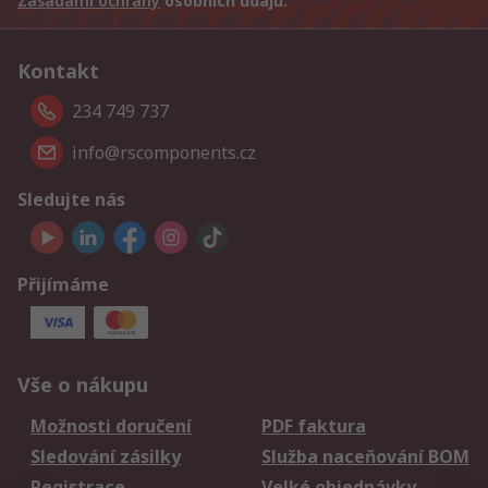
Zásadami ochrany
osobních údajů.
Kontakt
234 749 737
info@rscomponents.cz
Sledujte nás
Přijímáme
Vše o nákupu
Možnosti doručení
PDF faktura
Sledování zásilky
Služba naceňování BOM
Registrace
Velké objednávky