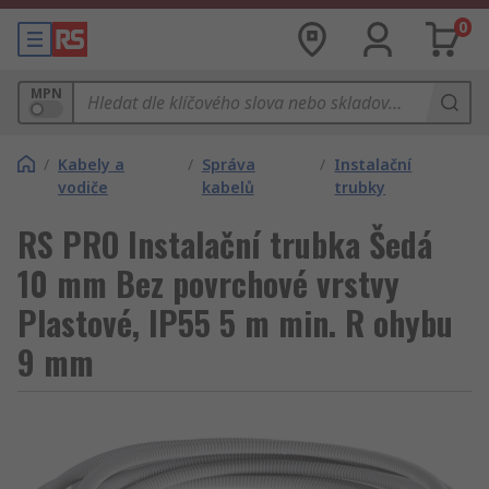
0
MPN
/
Kabely a
/
Správa
/
Instalační
vodiče
kabelů
trubky
RS PRO Instalační trubka Šedá
10 mm Bez povrchové vrstvy
Plastové, IP55 5 m min. R ohybu
9 mm