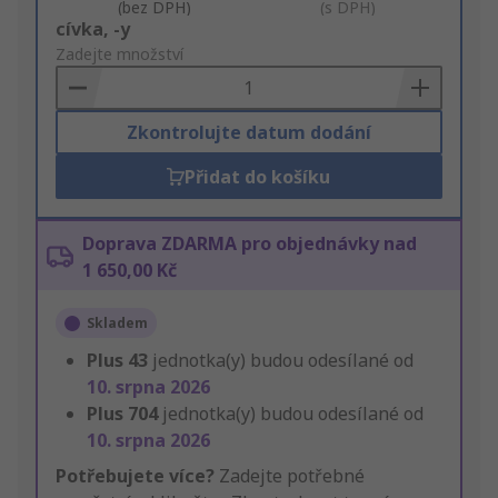
(bez DPH)
(s DPH)
Add
cívka, -y
to
Zadejte množství
Basket
Zkontrolujte datum dodání
Přidat do košíku
Doprava ZDARMA pro objednávky nad
1 650,00 Kč
Skladem
Plus
43
jednotka(y) budou odesílané od
10. srpna 2026
Plus
704
jednotka(y) budou odesílané od
10. srpna 2026
Potřebujete více?
Zadejte potřebné