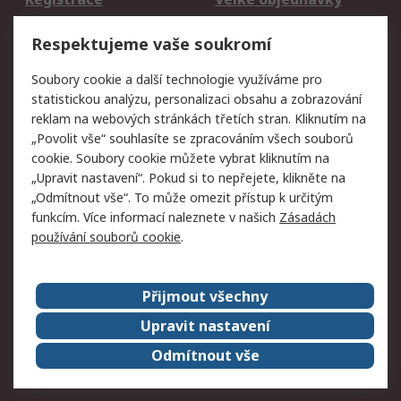
Vrácení zboží
Respektujeme vaše soukromí
Právní
Soubory cookie a další technologie využíváme pro
statistickou analýzu, personalizaci obsahu a zobrazování
Autorská práva
Obchodní podmínky
reklam na webových stránkách třetích stran. Kliknutím na
společnosti RS
„Povolit vše“ souhlasíte se zpracováním všech souborů
Prohlášení o ochraně
Zabezpečení
cookie. Soubory cookie můžete vybrat kliknutím na
údajů
elektronické pošty
„Upravit nastavení“. Pokud si to nepřejete, klikněte na
Zásady pro soubory
Zásady ochrany
„Odmítnout vše“. To může omezit přístup k určitým
cookie
osobních údajů
funkcím. Více informací naleznete v našich
Zásadách
používání souborů cookie
.
O naší společnosti
Přijmout všechny
Celosvětově
Kontakt
O naší společnosti
RS Group
Upravit nastavení
Kariéra
Ocenění
Odmítnout vše
ESG