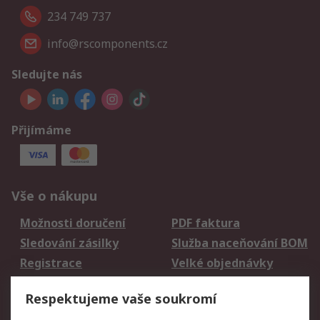
234 749 737
info@rscomponents.cz
Sledujte nás
Přijímáme
Vše o nákupu
Možnosti doručení
PDF faktura
Sledování zásilky
Služba naceňování BOM
Registrace
Velké objednávky
Vrácení zboží
Respektujeme vaše soukromí
Právní