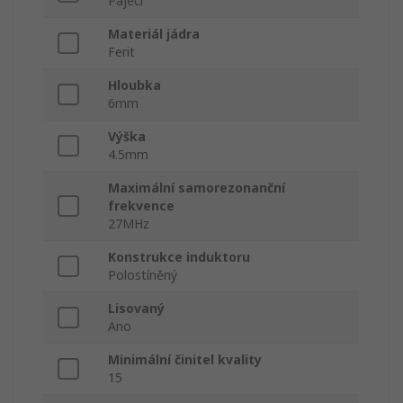
Pájecí
Materiál jádra
Ferit
Hloubka
6mm
Výška
4.5mm
Maximální samorezonanční
frekvence
27MHz
Konstrukce induktoru
Polostíněný
Lisovaný
Ano
Minimální činitel kvality
15