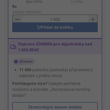
(bez DPH)
(s DPH)
Add
Ks
to
Zadejte množství
Basket
Přidat do košíku
Doprava ZDARMA pro objednávky nad
1 650,00 Kč
Skladem
11 000
jednotka (jednotky) připravené k
odeslání z jiného místa
Potřebujete více?
Zadejte potřebné
množství a klikněte „Zkontrolovat termíny
dodání“.
Zkontrolujte datum dodání