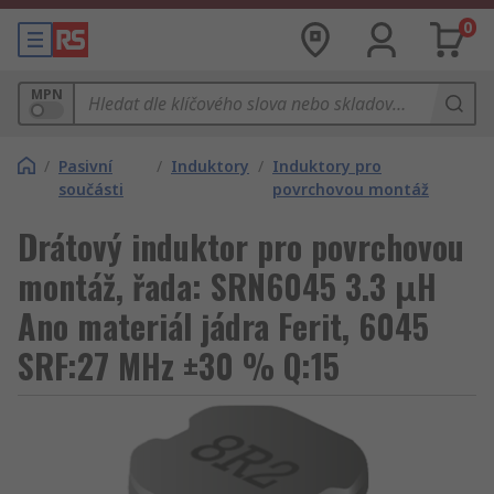
0
MPN
/
Pasivní
/
Induktory
/
Induktory pro
součásti
povrchovou montáž
Drátový induktor pro povrchovou
montáž, řada: SRN6045 3.3 μH
Ano materiál jádra Ferit, 6045
SRF:27 MHz ±30 % Q:15