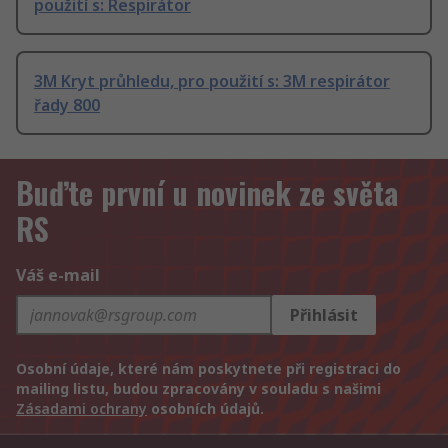
použití s: Respirátor
3M Kryt průhledu, pro použití s: 3M respirátor
řady 800
Buďte první u novinek ze světa
RS
Váš e-mail
Přihlásit
Osobní údaje, které nám poskytnete při registraci do
mailing listu, budou zpracovány v souladu s našimi
Zásadami ochrany
osobních údajů.