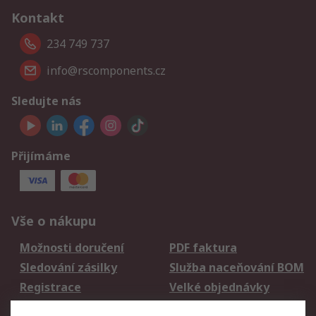
Kontakt
234 749 737
info@rscomponents.cz
Sledujte nás
Přijímáme
Vše o nákupu
Možnosti doručení
PDF faktura
Sledování zásilky
Služba naceňování BOM
Registrace
Velké objednávky
Vrácení zboží