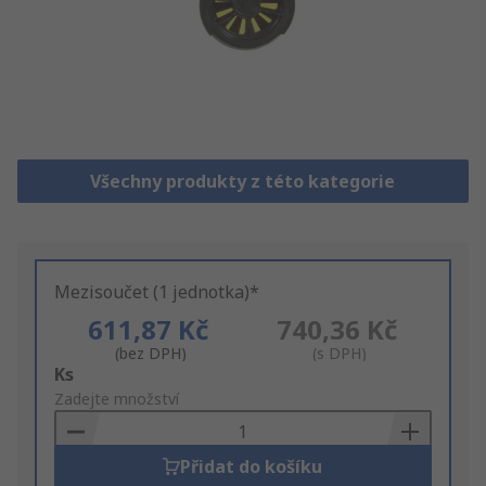
Všechny produkty z této kategorie
Mezisoučet (1 jednotka)*
611,87 Kč
740,36 Kč
(bez DPH)
(s DPH)
Add
Ks
to
Zadejte množství
Basket
Přidat do košíku