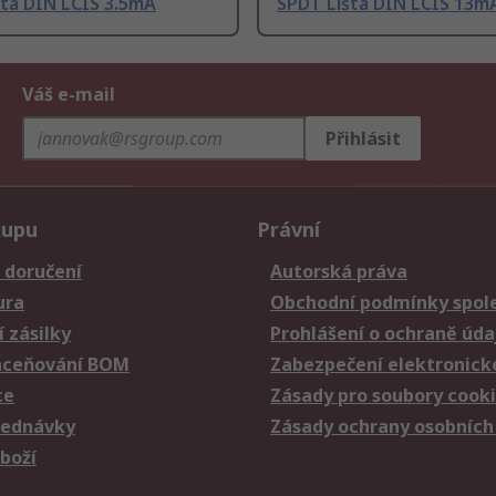
šta DIN LCIS 3.5mA
SPDT Lišta DIN LCIS 13m
Váš e-mail
Přihlásit
kupu
Právní
 doručení
Autorská práva
ura
Obchodní podmínky spole
 zásilky
Prohlášení o ochraně úda
aceňování BOM
Zabezpečení elektronick
ce
Zásady pro soubory cook
jednávky
Zásady ochrany osobních
zboží