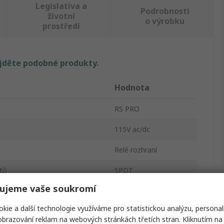
Legislativa a
Podrobnosti
životní
o výrobku
prostředí
ajděte podobné produkty.
Hodnota
RS PRO
115V ac/dc
Relé rozhraní
tů
SPDT
ujeme vaše soukromí
Lišta DIN
kie a další technologie využíváme pro statistickou analýzu, personal
LCIS
brazování reklam na webových stránkách třetích stran. Kliknutím na 