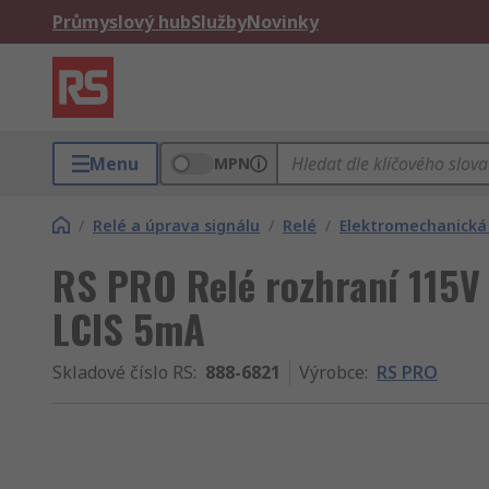
Průmyslový hub
Služby
Novinky
Menu
MPN
/
Relé a úprava signálu
/
Relé
/
Elektromechanická 
RS PRO Relé rozhraní 115V
LCIS 5mA
Skladové číslo RS
:
888-6821
Výrobce
:
RS PRO