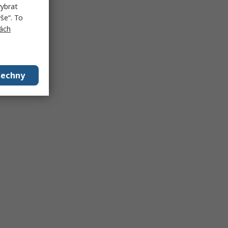
vybrat
še“. To
ách
šechny