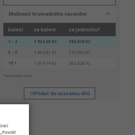
Možnosti hromadného nacenění
balení
za balení
za jednotku*
1 - 4
1 934,09 Kč
386,818 Kč
5 - 9
1 854,81 Kč
370,962 Kč
10 +
1 814,14 Kč
362,828 Kč
*orientační cena
Přidat do seznamu dílů
izaci
„Povolit