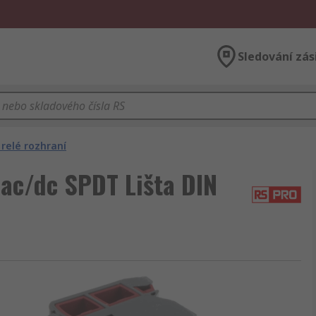
Sledování zás
relé rozhraní
 ac/dc SPDT Lišta DIN