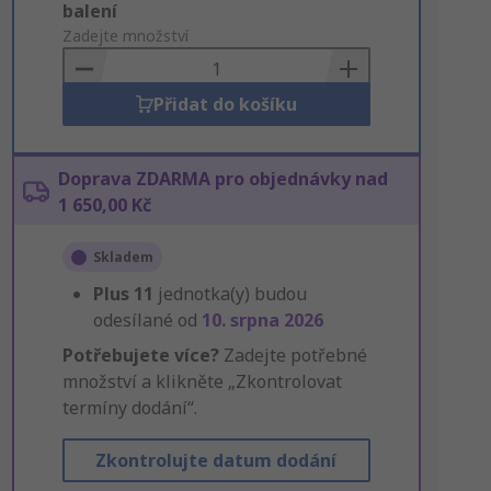
Add
balení
to
Zadejte množství
Basket
Přidat do košíku
Doprava ZDARMA pro objednávky nad
1 650,00 Kč
Skladem
Plus
11
jednotka(y) budou
odesílané od
10. srpna 2026
Potřebujete více?
Zadejte potřebné
množství a klikněte „Zkontrolovat
termíny dodání“.
Zkontrolujte datum dodání