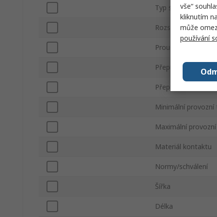
vše“ souhla
Typ svorky
kliknutím n
může omezit
Rozsah spínací fre
používání 
Proud cívky
Přepínání stejnosm
Odm
Přepínání střídavéh
Minimální provozní 
Maximální provozní
Materiál kontaktu
Normy/schválení
Šířka
Délka