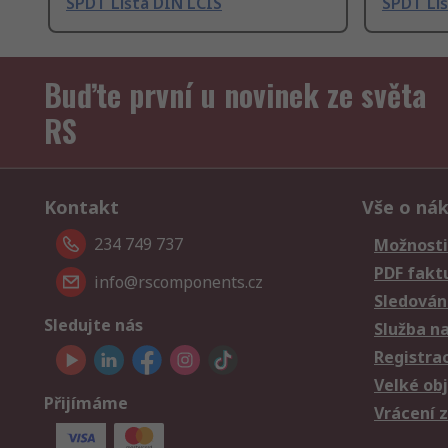
SPDT Lišta DIN LCIS
SPDT Li
Buďte první u novinek ze světa
RS
Kontakt
Vše o ná
234 749 737
Možnosti
PDF fakt
info@rscomponents.cz
Sledování
Sledujte nás
Služba n
Registra
Velké ob
Přijímáme
Vrácení 