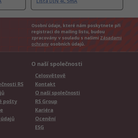
A
Lišta DIN 4C 5mA
Osobní údaje, které nám poskytnete při
registraci do mailing listu, budou
zpracovány v souladu s našimi
Zásadami
ochrany
osobních údajů.
O naší společnosti
Celosvětově
čnosti RS
Kontakt
jů
O naší společnosti
é pošty
RS Group
ie
Kariéra
 údajů
Ocenění
ESG