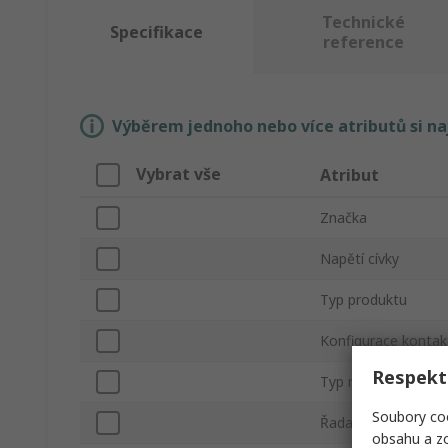
Technické
Specifikace
reference
Výběrem jednoho nebo více atributů si n
Vybrat vše
Atribut
Značka
Napětí cívky
Typ produktu
Konfigurace kontak
Respekt
Typ montáže
Soubory coo
Řada
obsahu a zo