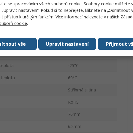
síte se zpracováním všech souborů cookie. Soubory cookie můžete 
Šroub
a „Upravit nastavení“. Pokud si to nepřejete, klikněte na „Odmítnout v
 přístup k určitým funkcím. Více informací naleznete v našich
Zásad
kvence
6A
souborů cookie
.
5mA
ěrného napětí
250V dc
ítnout vše
Upravit nastavení
Přijmout v
o napětí
250V ac
teplota
-25°C
 teplota
60°C
Stříbrná slitina
RoHS
76mm
6.2mm