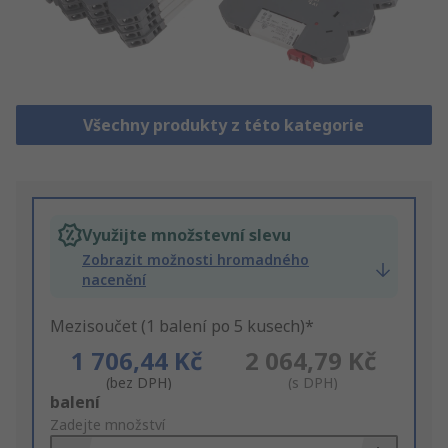
Všechny produkty z této kategorie
Využijte množstevní slevu
Zobrazit možnosti hromadného
nacenění
Mezisoučet (1 balení po 5 kusech)*
1 706,44 Kč
2 064,79 Kč
(bez DPH)
(s DPH)
Add
balení
to
Zadejte množství