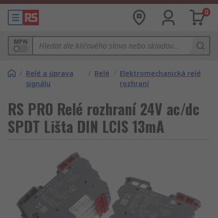
0
MPN
/
Relé a úprava
/
Relé
/
Elektromechanická relé
signálu
rozhraní
RS PRO Relé rozhraní 24V ac/dc
SPDT Lišta DIN LCIS 13mA