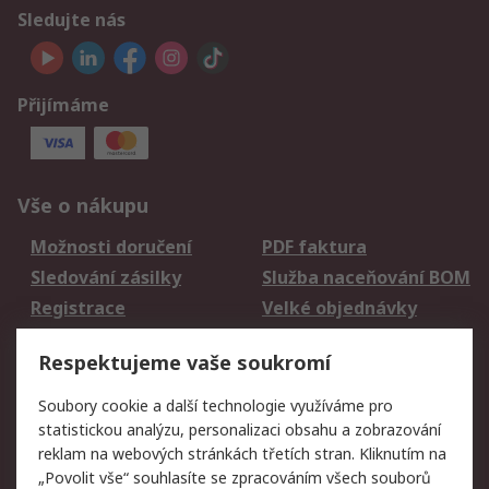
Sledujte nás
Přijímáme
Vše o nákupu
Možnosti doručení
PDF faktura
Sledování zásilky
Služba naceňování BOM
Registrace
Velké objednávky
Vrácení zboží
Respektujeme vaše soukromí
Právní
Soubory cookie a další technologie využíváme pro
statistickou analýzu, personalizaci obsahu a zobrazování
Autorská práva
Obchodní podmínky
reklam na webových stránkách třetích stran. Kliknutím na
společnosti RS
„Povolit vše“ souhlasíte se zpracováním všech souborů