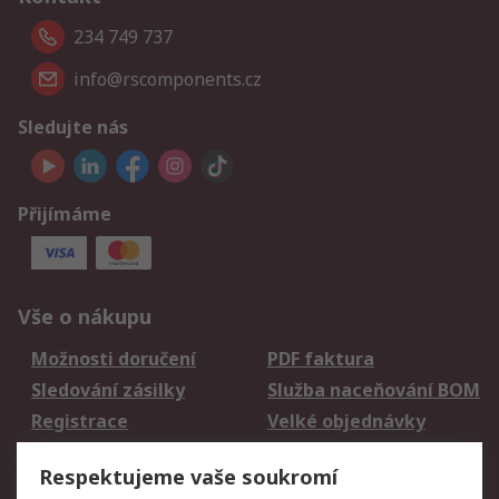
234 749 737
info@rscomponents.cz
Sledujte nás
Přijímáme
Vše o nákupu
Možnosti doručení
PDF faktura
Sledování zásilky
Služba naceňování BOM
Registrace
Velké objednávky
Vrácení zboží
Respektujeme vaše soukromí