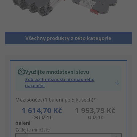
Všechny produkty z této kategorie
Využijte množstevní slevu
Zobrazit možnosti hromadného
nacenění
Mezisoučet (1 balení po 5 kusech)*
1 614,70 Kč
1 953,79 Kč
(bez DPH)
(s DPH)
Add
balení
to
Zadejte množství