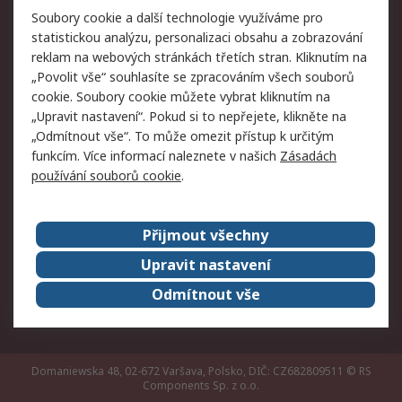
Právní
Soubory cookie a další technologie využíváme pro
statistickou analýzu, personalizaci obsahu a zobrazování
Autorská práva
Obchodní podmínky
reklam na webových stránkách třetích stran. Kliknutím na
společnosti RS
„Povolit vše“ souhlasíte se zpracováním všech souborů
Prohlášení o ochraně
Zabezpečení
cookie. Soubory cookie můžete vybrat kliknutím na
údajů
elektronické pošty
„Upravit nastavení“. Pokud si to nepřejete, klikněte na
Zásady pro soubory
Zásady ochrany
„Odmítnout vše“. To může omezit přístup k určitým
cookie
osobních údajů
funkcím. Více informací naleznete v našich
Zásadách
používání souborů cookie
.
O naší společnosti
Přijmout všechny
Celosvětově
Kontakt
O naší společnosti
RS Group
Upravit nastavení
Kariéra
Ocenění
Odmítnout vše
ESG
Domaniewska 48, 02-672 Varšava, Polsko, DIČ: CZ682809511
© RS
Components Sp. z o.o.