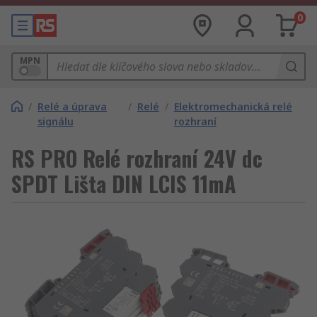
0
MPN
/
Relé a úprava
/
Relé
/
Elektromechanická relé
signálu
rozhraní
RS PRO Relé rozhraní 24V dc
SPDT Lišta DIN LCIS 11mA