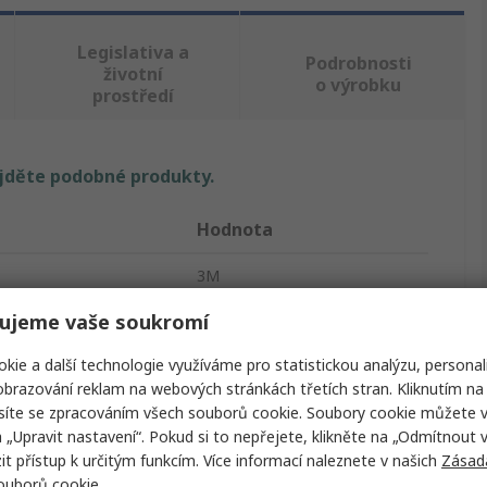
Legislativa a
Podrobnosti
životní
o výrobku
prostředí
ajděte podobné produkty.
Hodnota
3M
ujeme vaše soukromí
Elektrikářská páska
kie a další technologie využíváme pro statistickou analýzu, personal
Černá
brazování reklam na webových stránkách třetích stran. Kliknutím na 
15mm
síte se zpracováním všech souborů cookie. Soubory cookie můžete 
a „Upravit nastavení“. Pokud si to nepřejete, klikněte na „Odmítnout v
10m
 přístup k určitým funkcím. Více informací naleznete v našich
Zásad
souborů cookie
.