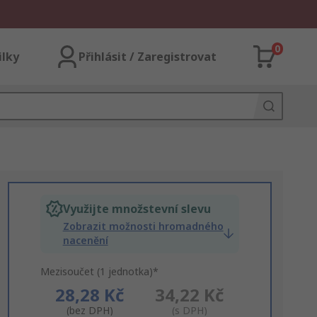
0
ilky
Přihlásit / Zaregistrovat
Využijte množstevní slevu
Zobrazit možnosti hromadného
nacenění
Mezisoučet (1 jednotka)*
28,28 Kč
34,22 Kč
(bez DPH)
(s DPH)