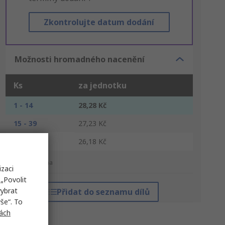
Zkontrolujte datum dodání
Možnosti hromadného nacenění
Ks
za jednotku
1 - 14
28,28 Kč
15 - 39
27,23 Kč
40 +
26,18 Kč
*orientační cena
izaci
„Povolit
vybrat
Přidat do seznamu dílů
še“. To
ách