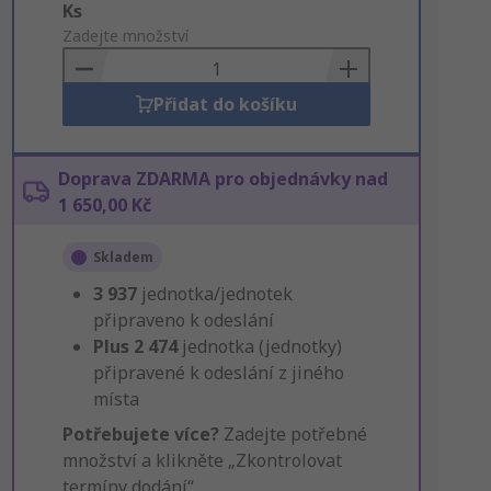
Add
Ks
to
Zadejte množství
Basket
Přidat do košíku
Doprava ZDARMA pro objednávky nad
1 650,00 Kč
Skladem
3 937
jednotka/jednotek
připraveno k odeslání
Plus
2 474
jednotka (jednotky)
připravené k odeslání z jiného
místa
Potřebujete více?
Zadejte potřebné
množství a klikněte „Zkontrolovat
termíny dodání“.