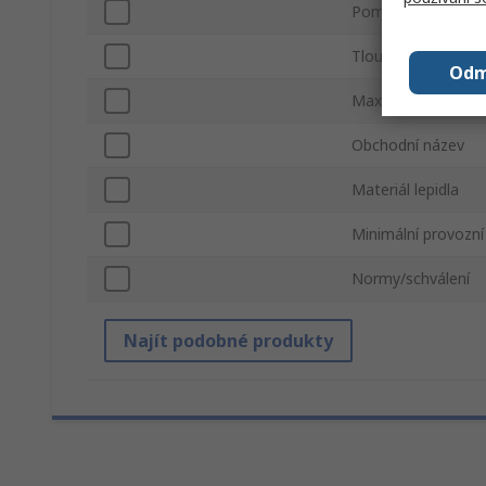
Pomocný materiál
Tloušťka
Odm
Maximální provozní
Obchodní název
Materiál lepidla
Minimální provozní
Normy/schválení
Najít podobné produkty