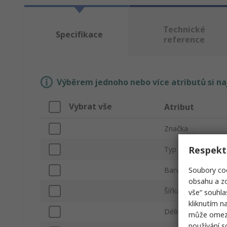
Technické
Specifikace
reference
Výběrem jednoho nebo více atributů si n
Vybrat vše
Atribut
Značka
Respekt
Typ produktu
Soubory coo
Barva
obsahu a zo
Šířka
vše“ souhla
kliknutím n
Délka
může omezit
používání 