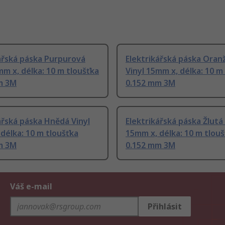
ářská páska Purpurová
Elektrikářská páska Oran
mm x, délka: 10 m tloušťka
Vinyl 15mm x, délka: 10 m
m 3M
0.152 mm 3M
ářská páska Hnědá Vinyl
Elektrikářská páska Žlutá 
délka: 10 m tloušťka
15mm x, délka: 10 m tlou
m 3M
0.152 mm 3M
Váš e-mail
Přihlásit