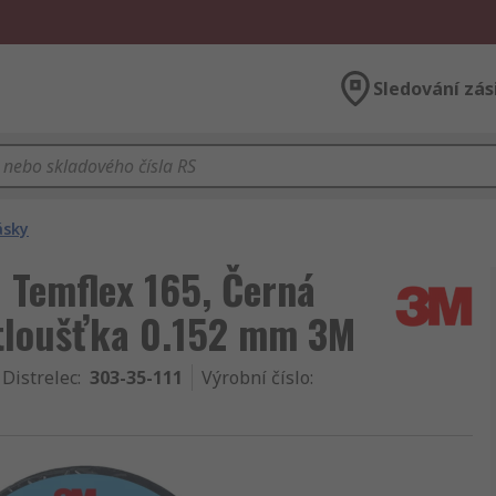
Sledování zás
ásky
: Temflex 165, Černá
 tloušťka 0.152 mm 3M
 Distrelec
:
303-35-111
Výrobní číslo
: