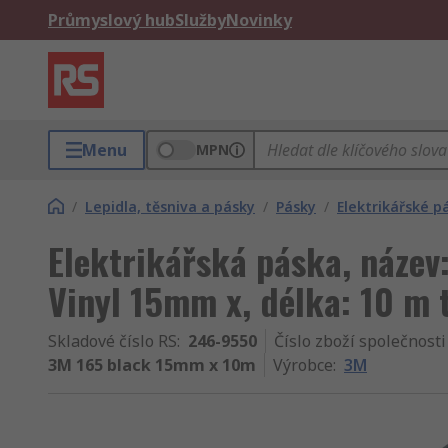
Průmyslový hub
Služby
Novinky
Menu
MPN
/
Lepidla, těsniva a pásky
/
Pásky
/
Elektrikářské p
Elektrikářská páska, název
Vinyl 15mm x, délka: 10 m
Skladové číslo RS
:
246-9550
Číslo zboží společnosti
3M 165 black 15mm x 10m
Výrobce
:
3M