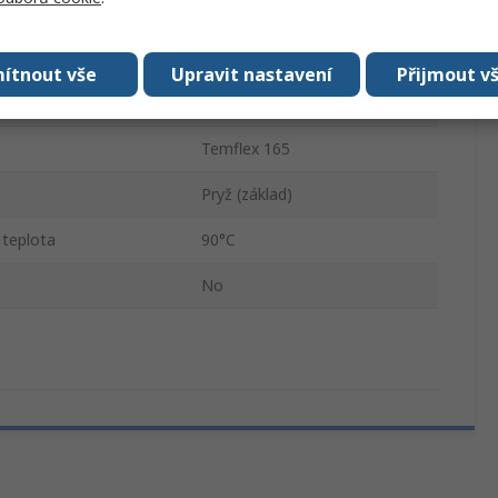
Vinyl
0.152mm
ítnout vše
Upravit nastavení
Přijmout v
 teplota
90°C
Temflex 165
Pryž (základ)
 teplota
90°C
No