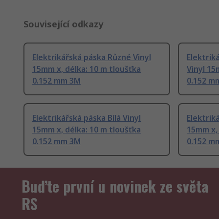
Související odkazy
Elektrikářská páska Různé Vinyl
Elektrik
15mm x, délka: 10 m tloušťka
Vinyl 15
0.152 mm 3M
0.152 m
Elektrikářská páska Bílá Vinyl
Elektrik
15mm x, délka: 10 m tloušťka
15mm x, 
0.152 mm 3M
0.152 m
Buďte první u novinek ze světa
RS