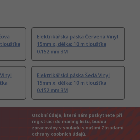
žová
Elektrikářská páska Červená Vinyl
 tloušťka
15mm x, délka: 10 m tloušťka
0.152 mm 3M
Vinyl
Elektrikářská páska Šedá Vinyl
šťka
15mm x, délka: 10 m tloušťka
0.152 mm 3M
Osobní údaje, které nám poskytnete při
registraci do mailing listu, budou
zpracovány v souladu s našimi
Zásadami
ochrany
osobních údajů.