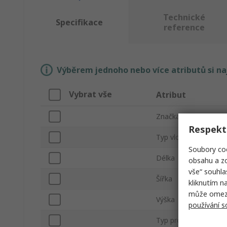
Technické
Specifikace
reference
Výběrem jednoho nebo více atributů si n
Vybrat vše
Atribut
Značka
Respekt
Typ vložky
Soubory coo
Délka
obsahu a zo
vše“ souhla
Šířka
kliknutím n
může omezit
Výška
používání 
Typ produktu