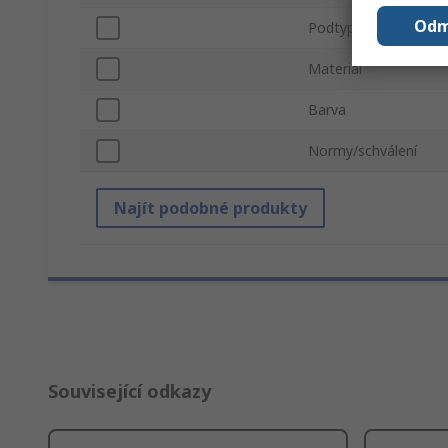
Odm
Podtyp
Materiál
Barva
Normy/schválení
Najít podobné produkty
Související odkazy