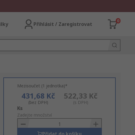
0
ilky
Přihlásit / Zaregistrovat
Mezisoučet (1 jednotka)*
431,68 Kč
522,33 Kč
(bez DPH)
(s DPH)
Add
Ks
to
Zadejte množství
Basket
Přidat do košíku