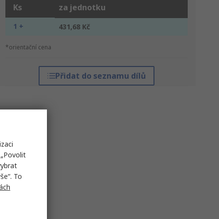
Ks
za jednotku
1 +
431,68 Kč
*orientační cena
Přidat do seznamu dílů
izaci
„Povolit
vybrat
še“. To
ách