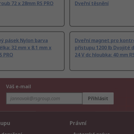
šroub 72 x 28mm RS PRO
Dveřní těsnění
vý pásek Nylon barva
Dveřní magnet pro kontr
élka: 32 mm x 8.1 mm x
přístupu 1200 lb Dvojité 
S PRO
24 V dc hloubka: 40 mm R
Váš e-mail
Přihlásit
kupu
Právní