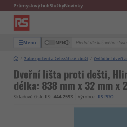
Průmyslový hub
Služby
Novinky
Menu
MPN
/
Zabezpečení a železářské zboží
/
Ovládání dveří a
Dveřní lišta proti dešti, Hl
délka: 838 mm x 32 mm x
Skladové číslo RS
:
444-2593
Výrobce
:
RS PRO