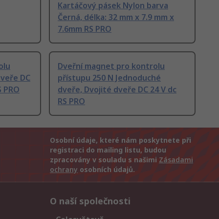
Kartáčový pásek Nylon barva
Černá, délka: 32 mm x 7.9 mm x
7.6mm RS PRO
olu
Dveřní magnet pro kontrolu
dveře DC
přístupu 250 N Jednoduché
S PRO
dveře, Dvojité dveře DC 24 V dc
RS PRO
Osobní údaje, které nám poskytnete při
registraci do mailing listu, budou
zpracovány v souladu s našimi
Zásadami
ochrany
osobních údajů.
O naší společnosti