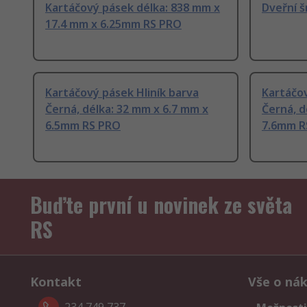
Kartáčový pásek délka: 838 mm x
Dveřní 
17.4 mm x 6.25mm RS PRO
Kartáčový pásek Hliník barva
Kartáčo
Černá, délka: 32 mm x 6.7 mm x
Černá, d
6.5mm RS PRO
7.6mm R
Buďte první u novinek ze světa
RS
Kontakt
Vše o ná