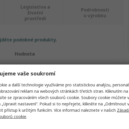
Legislativa a
Podrobnosti
životní
o výrobku
prostředí
ajděte podobné produkty.
Hodnota
RS PRO
ujeme vaše soukromí
Plochý
kie a další technologie využíváme pro statistickou analýzu, personal
838mm
brazování reklam na webových stránkách třetích stran. Kliknutím na 
síte se zpracováním všech souborů cookie. Soubory cookie můžete 
20.75mm
a „Upravit nastavení“. Pokud si to nepřejete, klikněte na „Odmítnout v
 přístup k určitým funkcím. Více informací naleznete v našich
Zásad
32mm
souborů cookie
.
Dveřní lišta proti dešti