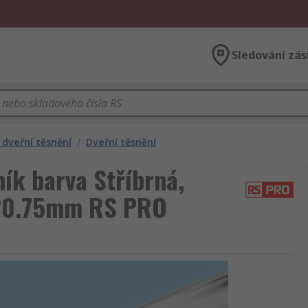
Sledování zás
 dveřní těsnění
/
Dveřní těsnění
iník barva Stříbrná,
 20.75mm RS PRO