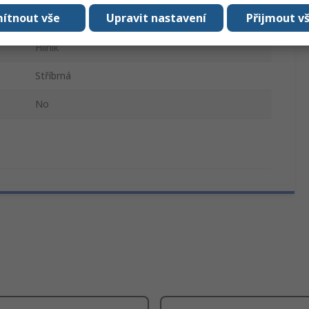
ítnout vše
Upravit nastavení
Přijmout v
Těsnění proti povětrnostním vlivům
Hliník
Stříbrná
No