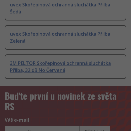
uvex Skořepinová ochranná sluchátka Přilba
Šedá
uvex Skořepinová ochranná sluchátka Přilba
Zelená
3M PELTOR Skořepinová ochranná sluchátka
Přilba, 32 dB No Červená
Buďte první u novinek ze světa
RS
Váš e-mail