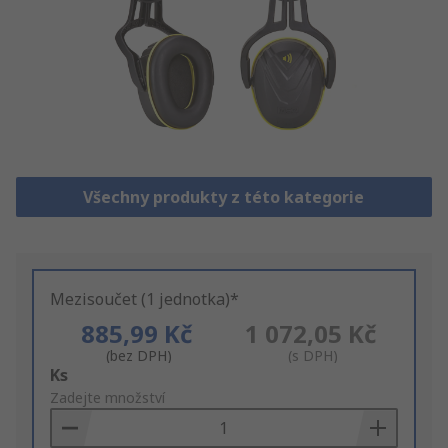
Všechny produkty z této kategorie
Mezisoučet (1 jednotka)*
885,99 Kč
1 072,05 Kč
(bez DPH)
(s DPH)
Add
Ks
to
Zadejte množství
Basket