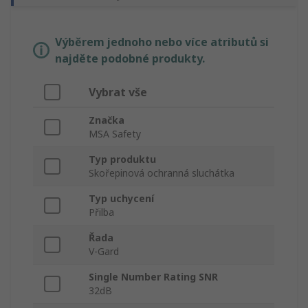
Výběrem jednoho nebo více atributů si
najděte podobné produkty.
Vybrat vše
Značka
MSA Safety
Typ produktu
Skořepinová ochranná sluchátka
Typ uchycení
Přilba
Řada
V-Gard
Single Number Rating SNR
32dB