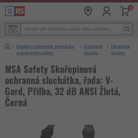
0
MPN
/
Osobní ochranné pomůcky
/
Ochrana
/
Chrániče
a pracovní oděvy
sluchu
sluchu
MSA Safety Skořepinová
ochranná sluchátka, řada: V-
Gard, Přilba, 32 dB ANSI Žlutá,
Černá