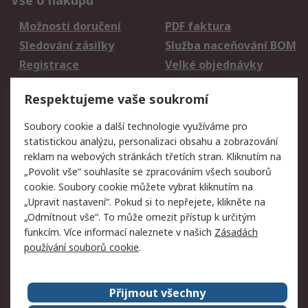
Vše o nákupu
Možnosti doručení
PDF faktura
Sledování zásilky
Služba naceňování BOM
Registrace
Velké objednávky
Vrácení zboží
Respektujeme vaše soukromí
Právní
Soubory cookie a další technologie využíváme pro
statistickou analýzu, personalizaci obsahu a zobrazování
Autorská práva
Obchodní podmínky
reklam na webových stránkách třetích stran. Kliknutím na
společnosti RS
„Povolit vše“ souhlasíte se zpracováním všech souborů
Prohlášení o ochraně
Zabezpečení
cookie. Soubory cookie můžete vybrat kliknutím na
údajů
elektronické pošty
„Upravit nastavení“. Pokud si to nepřejete, klikněte na
Zásady pro soubory
Zásady ochrany
„Odmítnout vše“. To může omezit přístup k určitým
cookie
osobních údajů
funkcím. Více informací naleznete v našich
Zásadách
používání souborů cookie
.
O naší společnosti
Přijmout všechny
Celosvětově
Kontakt