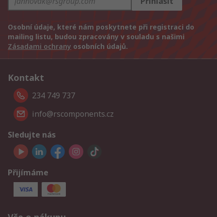
Přihlásit
Osobní údaje, které nám poskytnete při registraci do
mailing listu, budou zpracovány v souladu s našimi
Zásadami ochrany
osobních údajů.
Kontakt
234 749 737
info@rscomponents.cz
Sledujte nás
Přijímáme