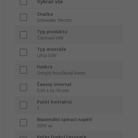
Vybrat vše
Značka
Schneider Electric
Typ produktu
Časovací relé
Typ montáže
Lišta DIN
Funkce
Dvojitý kroužkový konec
Časový interval
0.05 s to 10 min
Počet kontaktů
1
Maximální spínací napětí
250V ac
Počet funkcí časovače