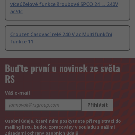
víceúčelové funkce šroubové SPCO 24 → 240V
ac/dc
Crouzet Časovací relé 240 V ac Multifunkční
funkce 11
Buďte první u novinek ze světa
RS
Váš e-mail
Přihlásit
Osobní údaje, které nám poskytnete při registraci do
mailing listu, budou zpracovány v souladu s našimi
Zásadami ochrany
osobních údajů.