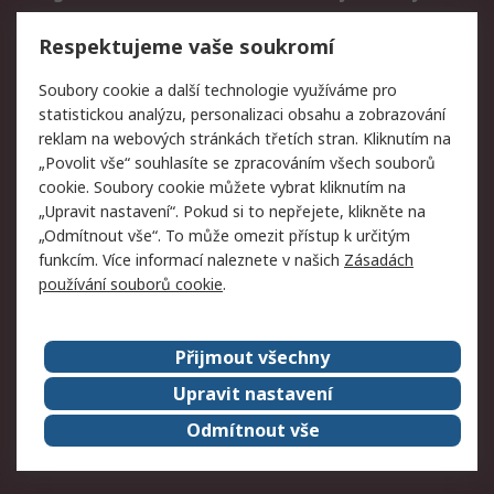
Vrácení zboží
Respektujeme vaše soukromí
Právní
Soubory cookie a další technologie využíváme pro
statistickou analýzu, personalizaci obsahu a zobrazování
Autorská práva
Obchodní podmínky
reklam na webových stránkách třetích stran. Kliknutím na
společnosti RS
„Povolit vše“ souhlasíte se zpracováním všech souborů
Prohlášení o ochraně
Zabezpečení
cookie. Soubory cookie můžete vybrat kliknutím na
údajů
elektronické pošty
„Upravit nastavení“. Pokud si to nepřejete, klikněte na
Zásady pro soubory
Zásady ochrany
„Odmítnout vše“. To může omezit přístup k určitým
cookie
osobních údajů
funkcím. Více informací naleznete v našich
Zásadách
používání souborů cookie
.
O naší společnosti
Přijmout všechny
Celosvětově
Kontakt
O naší společnosti
RS Group
Upravit nastavení
Kariéra
Ocenění
Odmítnout vše
ESG