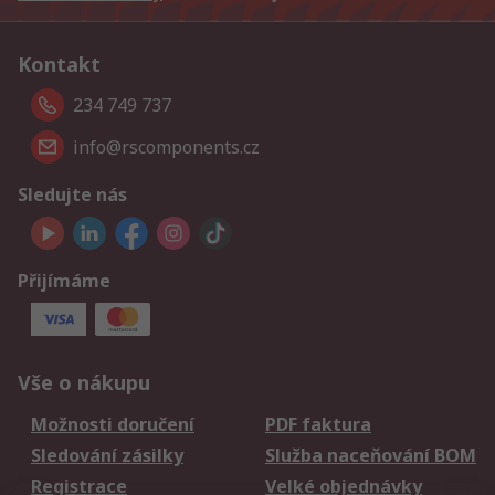
Kontakt
234 749 737
info@rscomponents.cz
Sledujte nás
Přijímáme
Vše o nákupu
Možnosti doručení
PDF faktura
Sledování zásilky
Služba naceňování BOM
Registrace
Velké objednávky