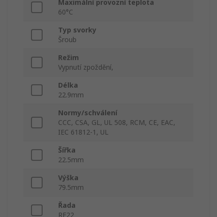
Maximální provozní teplota
60°C
Typ svorky
Šroub
Režim
Vypnutí zpoždění,
Délka
22.9mm
Normy/schválení
CCC, CSA, GL, UL 508, RCM, CE, EAC,
IEC 61812-1, UL
Šířka
22.5mm
Výška
79.5mm
Řada
RE22