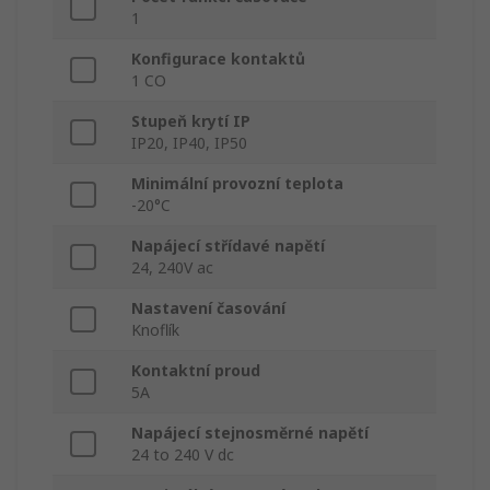
1
Konfigurace kontaktů
1 CO
Stupeň krytí IP
IP20, IP40, IP50
Minimální provozní teplota
-20°C
Napájecí střídavé napětí
24, 240V ac
Nastavení časování
Knoflík
Kontaktní proud
5A
Napájecí stejnosměrné napětí
24 to 240 V dc