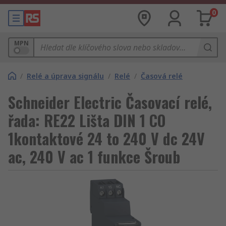
0
MPN
/
Relé a úprava signálu
/
Relé
/
Časová relé
Schneider Electric Časovací relé,
řada: RE22 Lišta DIN 1 CO
1kontaktové 24 to 240 V dc 24V
ac, 240 V ac 1 funkce Šroub