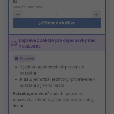
Add
Ks
to
Zadejte množství
Basket
Přidat do košíku
Doprava ZDARMA pro objednávky nad
1 650,00 Kč
Skladem
1
jednotka/jednotek připraveno k
odeslání
Plus
2
jednotka (jednotky) připravené k
odeslání z jiného místa
Potřebujete více?
Zadejte potřebné
množství a klikněte „Zkontrolovat termíny
dodání“.