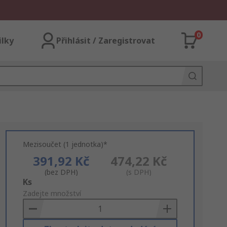
0
ilky
Přihlásit / Zaregistrovat
Mezisoučet (1 jednotka)*
391,92 Kč
474,22 Kč
(bez DPH)
(s DPH)
Add
Ks
to
Zadejte množství
Basket