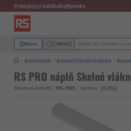
Průmyslový hub
Služby
Novinky
Menu
MPN
/
Ruční nářadí
/
Broušení Pilování a leštění
/
Brusné
RS PRO náplň Skelné vlák
Skladové číslo RS
:
192-7665
Výrobce
:
RS PRO