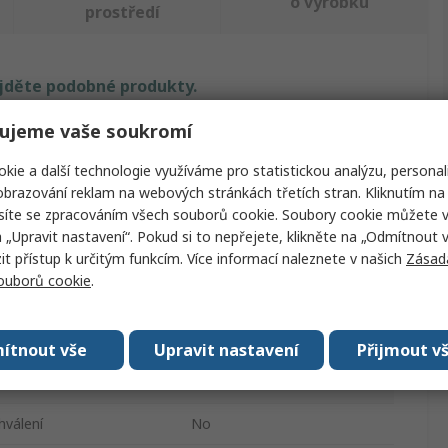
o výrobku
prostředí
ajděte podobné produkty.
ujeme vaše soukromí
Hodnota
kie a další technologie využíváme pro statistickou analýzu, personal
RS PRO
brazování reklam na webových stránkách třetích stran. Kliknutím na 
síte se zpracováním všech souborů cookie. Soubory cookie můžete 
ktu
náplň
a „Upravit nastavení“. Pokud si to nepřejete, klikněte na „Odmítnout v
 přístup k určitým funkcím. Více informací naleznete v našich
Zásad
teriál
Skelné vlákno
souborů cookie
.
Brusná náplň
7mm
ítnout vše
Upravit nastavení
Přijmout v
sů
1
válení
No