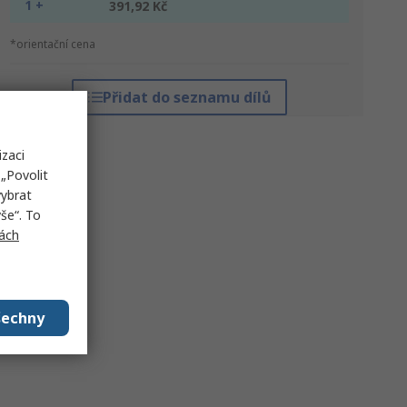
1 +
391,92 Kč
*orientační cena
Přidat do seznamu dílů
izaci
„Povolit
vybrat
še“. To
ách
šechny