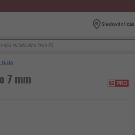
Sledování zás
 tužky
no 7 mm