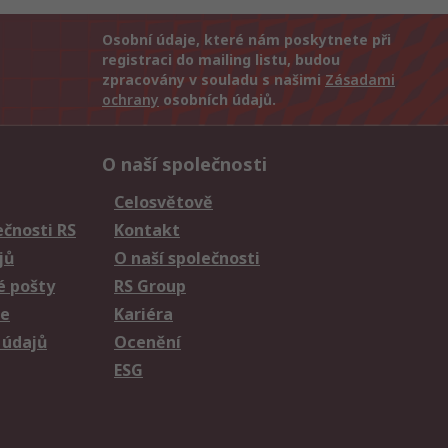
Osobní údaje, které nám poskytnete při
registraci do mailing listu, budou
zpracovány v souladu s našimi
Zásadami
ochrany
osobních údajů.
O naší společnosti
Celosvětově
čnosti RS
Kontakt
jů
O naší společnosti
é pošty
RS Group
ie
Kariéra
 údajů
Ocenění
ESG