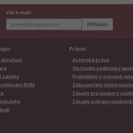
Váš e-mail
Přihlásit
kupu
Právní
 doručení
Autorská práva
ura
Obchodní podmínky spole
 zásilky
Prohlášení o ochraně úda
aceňování BOM
Zabezpečení elektronick
ce
Zásady pro soubory cook
jednávky
Zásady ochrany osobních
zboží