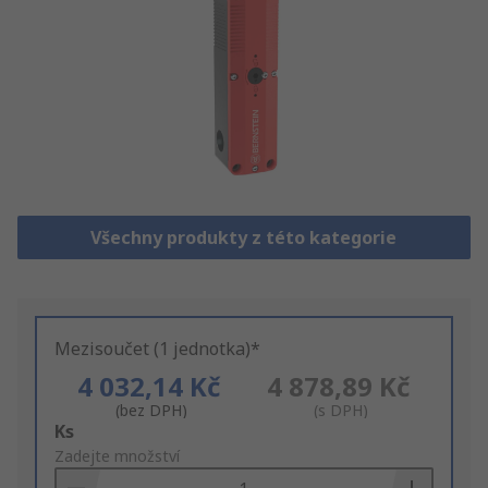
Všechny produkty z této kategorie
Mezisoučet (1 jednotka)*
4 032,14 Kč
4 878,89 Kč
(bez DPH)
(s DPH)
Add
Ks
to
Zadejte množství
Basket