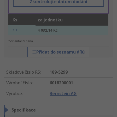
Zkontrolujte datum dodání
Ks
za jednotku
1 +
4 032,14 Kč
*orientační cena
Přidat do seznamu dílů
Skladové číslo RS
:
189-5299
Výrobní číslo
:
6018200001
Výrobce
:
Bernstein AG
Specifikace