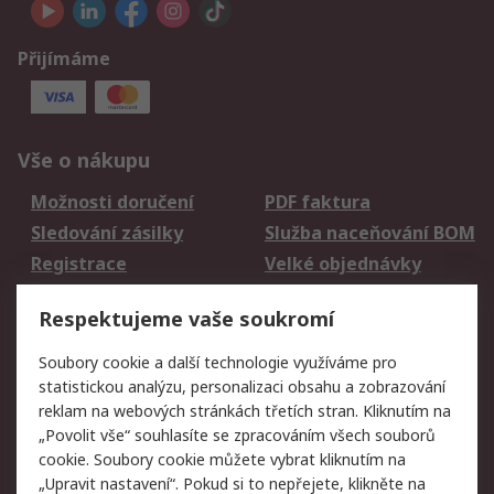
Přijímáme
Vše o nákupu
Možnosti doručení
PDF faktura
Sledování zásilky
Služba naceňování BOM
Registrace
Velké objednávky
Vrácení zboží
Respektujeme vaše soukromí
Právní
Soubory cookie a další technologie využíváme pro
statistickou analýzu, personalizaci obsahu a zobrazování
Autorská práva
Obchodní podmínky
reklam na webových stránkách třetích stran. Kliknutím na
společnosti RS
„Povolit vše“ souhlasíte se zpracováním všech souborů
Prohlášení o ochraně
Zabezpečení
cookie. Soubory cookie můžete vybrat kliknutím na
údajů
elektronické pošty
„Upravit nastavení“. Pokud si to nepřejete, klikněte na