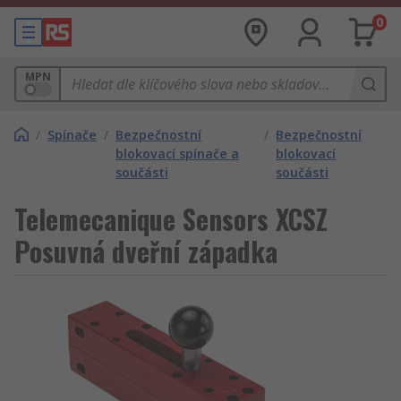
0
MPN
/
Spínače
/
Bezpečnostní
/
Bezpečnostní
blokovací spínače a
blokovací
součásti
součásti
Telemecanique Sensors XCSZ
Posuvná dveřní západka