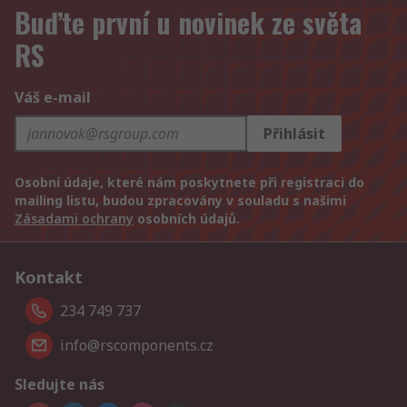
Buďte první u novinek ze světa
RS
Váš e-mail
Přihlásit
Osobní údaje, které nám poskytnete při registraci do
mailing listu, budou zpracovány v souladu s našimi
Zásadami ochrany
osobních údajů.
Kontakt
234 749 737
info@rscomponents.cz
Sledujte nás