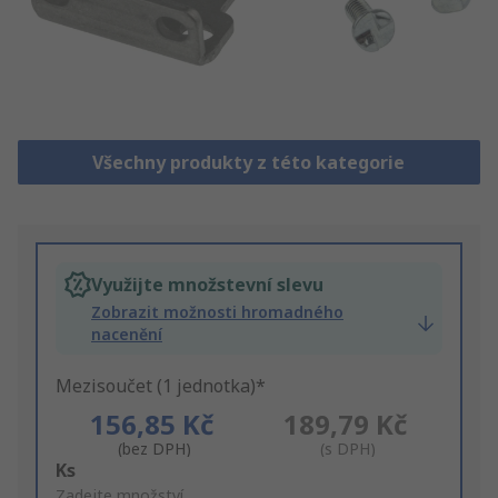
Všechny produkty z této kategorie
Využijte množstevní slevu
Zobrazit možnosti hromadného
nacenění
Mezisoučet (1 jednotka)*
156,85 Kč
189,79 Kč
(bez DPH)
(s DPH)
Add
Ks
to
Zadejte množství