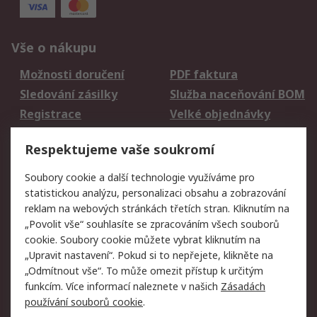
Vše o nákupu
Možnosti doručení
PDF faktura
Sledování zásilky
Služba naceňování BOM
Registrace
Velké objednávky
Vrácení zboží
Respektujeme vaše soukromí
Právní
Soubory cookie a další technologie využíváme pro
statistickou analýzu, personalizaci obsahu a zobrazování
Autorská práva
Obchodní podmínky
reklam na webových stránkách třetích stran. Kliknutím na
společnosti RS
„Povolit vše“ souhlasíte se zpracováním všech souborů
Prohlášení o ochraně
Zabezpečení
cookie. Soubory cookie můžete vybrat kliknutím na
údajů
elektronické pošty
„Upravit nastavení“. Pokud si to nepřejete, klikněte na
Zásady pro soubory
Zásady ochrany
„Odmítnout vše“. To může omezit přístup k určitým
cookie
osobních údajů
funkcím. Více informací naleznete v našich
Zásadách
používání souborů cookie
.