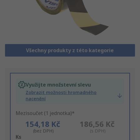
Všechny produkty z této kategorie
Využijte množstevní slevu
Zobrazit možnosti hromadného
nacenění
Mezisoučet (1 jednotka)*
154,18 Kč
186,56 Kč
(bez DPH)
(s DPH)
Add
Ks