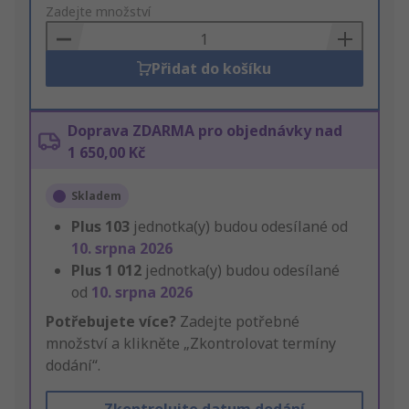
to
Zadejte množství
Basket
Přidat do košíku
Doprava ZDARMA pro objednávky nad
1 650,00 Kč
Skladem
Plus
103
jednotka(y) budou odesílané od
10. srpna 2026
Plus
1 012
jednotka(y) budou odesílané
od
10. srpna 2026
Potřebujete více?
Zadejte potřebné
množství a klikněte „Zkontrolovat termíny
dodání“.