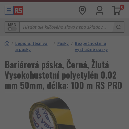
0
MPN
/
Lepidla, těsniva
/
Pásky
/
Bezpečnostní a
a pásky
výstražné pásky
Bariérová páska, Černá, Žlutá
Vysokohustotní polyetylén 0.02
mm 50mm, délka: 100 m RS PRO