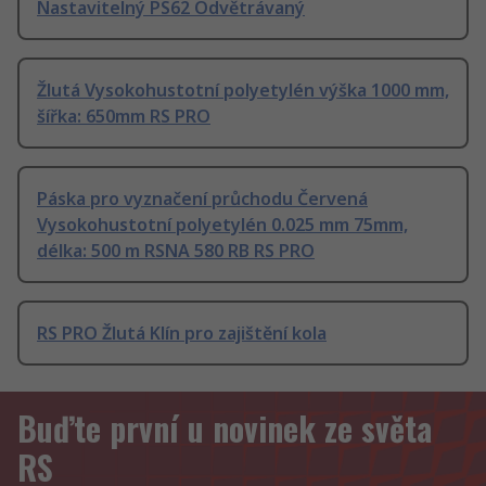
Nastavitelný PS62 Odvětrávaný
Žlutá Vysokohustotní polyetylén výška 1000 mm,
šířka: 650mm RS PRO
Páska pro vyznačení průchodu Červená
Vysokohustotní polyetylén 0.025 mm 75mm,
délka: 500 m RSNA 580 RB RS PRO
RS PRO Žlutá Klín pro zajištění kola
Buďte první u novinek ze světa
RS