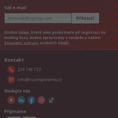
Váš e-mail
Přihlásit
Osobní údaje, které nám poskytnete při registraci do
mailing listu, budou zpracovány v souladu s našimi
Zásadami ochrany
osobních údajů.
Kontakt
234 749 737
info@rscomponents.cz
Sledujte nás
Přijímáme