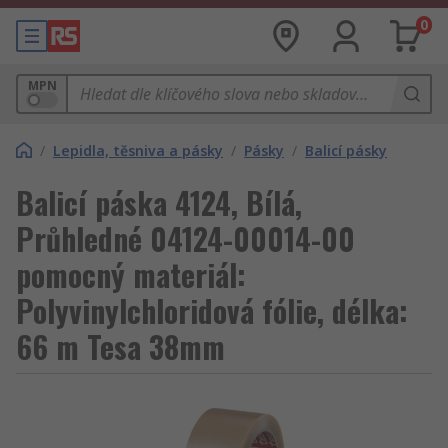
0
MPN
/
Lepidla, těsniva a pásky
/
Pásky
/
Balicí pásky
Balicí páska 4124, Bílá,
Průhledné 04124-00014-00
pomocný materiál:
Polyvinylchloridová fólie, délka:
66 m Tesa 38mm