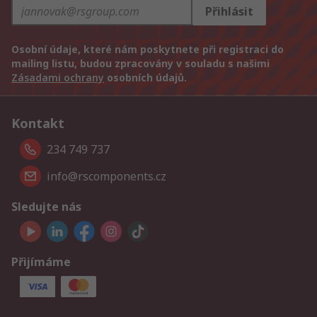
Přihlásit
Osobní údaje, které nám poskytnete při registraci do
mailing listu, budou zpracovány v souladu s našimi
Zásadami ochrany
osobních údajů.
Kontakt
234 749 737
info@rscomponents.cz
Sledujte nás
Přijímáme