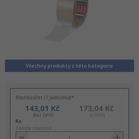
Všechny produkty z této kategorie
Mezisoučet (1 jednotka)*
143,01 Kč
173,04 Kč
(bez DPH)
(s DPH)
Add
Ks
to
Zadejte množství
Basket