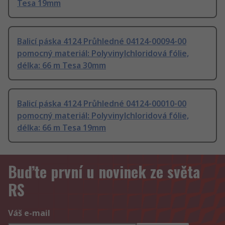
Tesa 19mm
Balicí páska 4124 Průhledné 04124-00094-00
pomocný materiál: Polyvinylchloridová fólie,
délka: 66 m Tesa 30mm
Balicí páska 4124 Průhledné 04124-00010-00
pomocný materiál: Polyvinylchloridová fólie,
délka: 66 m Tesa 19mm
Buďte první u novinek ze světa
RS
Váš e-mail