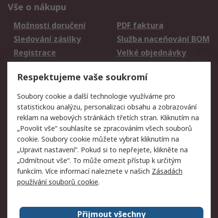
Vše o nákupu
Možnosti doručení
PDF faktura
Sledování zásilky
Služba naceňování BOM
Registrace
Velké objednávky
Vrácení zboží
Respektujeme vaše soukromí
Právní
Soubory cookie a další technologie využíváme pro
statistickou analýzu, personalizaci obsahu a zobrazování
Autorská práva
Obchodní podmínky
reklam na webových stránkách třetích stran. Kliknutím na
společnosti RS
„Povolit vše“ souhlasíte se zpracováním všech souborů
Prohlášení o ochraně
Zabezpečení
cookie. Soubory cookie můžete vybrat kliknutím na
údajů
elektronické pošty
„Upravit nastavení“. Pokud si to nepřejete, klikněte na
Zásady pro soubory
Zásady ochrany
„Odmítnout vše“. To může omezit přístup k určitým
cookie
osobních údajů
funkcím. Více informací naleznete v našich
Zásadách
používání souborů cookie
.
O naší společnosti
Přijmout všechny
Celosvětově
Kontakt