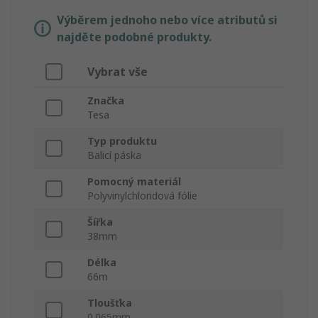
Výběrem jednoho nebo více atributů si
najděte podobné produkty.
Vybrat vše
Značka
Tesa
Typ produktu
Balicí páska
Pomocný materiál
Polyvinylchloridová fólie
Šířka
38mm
Délka
66m
Tloušťka
0.065mm