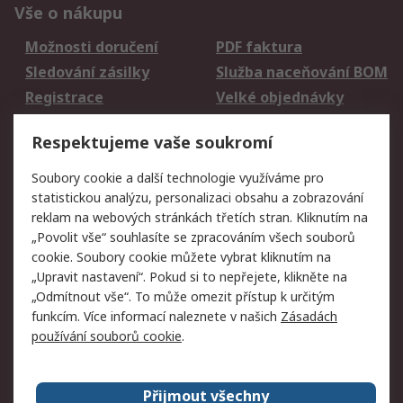
Vše o nákupu
Možnosti doručení
PDF faktura
Sledování zásilky
Služba naceňování BOM
Registrace
Velké objednávky
Vrácení zboží
Respektujeme vaše soukromí
Právní
Soubory cookie a další technologie využíváme pro
statistickou analýzu, personalizaci obsahu a zobrazování
Autorská práva
Obchodní podmínky
reklam na webových stránkách třetích stran. Kliknutím na
společnosti RS
„Povolit vše“ souhlasíte se zpracováním všech souborů
Prohlášení o ochraně
Zabezpečení
cookie. Soubory cookie můžete vybrat kliknutím na
údajů
elektronické pošty
„Upravit nastavení“. Pokud si to nepřejete, klikněte na
Zásady pro soubory
Zásady ochrany
„Odmítnout vše“. To může omezit přístup k určitým
cookie
osobních údajů
funkcím. Více informací naleznete v našich
Zásadách
používání souborů cookie
.
O naší společnosti
Přijmout všechny
Celosvětově
Kontakt