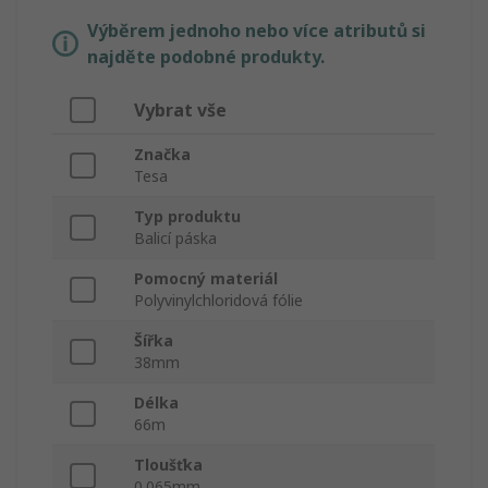
Výběrem jednoho nebo více atributů si
najděte podobné produkty.
Vybrat vše
Značka
Tesa
Typ produktu
Balicí páska
Pomocný materiál
Polyvinylchloridová fólie
Šířka
38mm
Délka
66m
Tloušťka
0.065mm