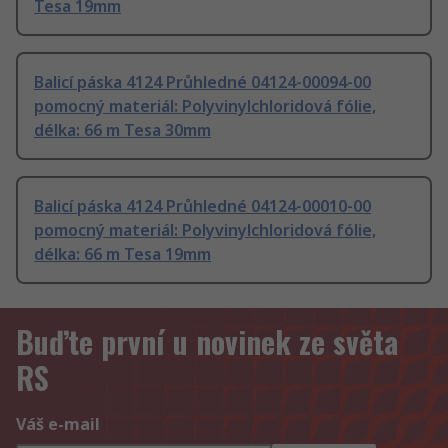
Tesa 19mm
Balicí páska 4124 Průhledné 04124-00094-00
pomocný materiál: Polyvinylchloridová fólie,
délka: 66 m Tesa 30mm
Balicí páska 4124 Průhledné 04124-00010-00
pomocný materiál: Polyvinylchloridová fólie,
délka: 66 m Tesa 19mm
Buďte první u novinek ze světa
RS
Váš e-mail