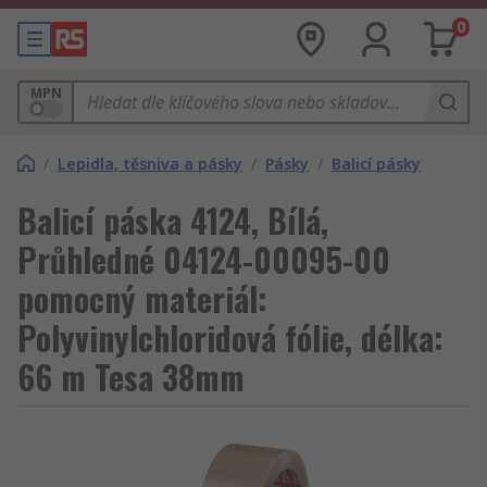
0
MPN
/
Lepidla, těsniva a pásky
/
Pásky
/
Balicí pásky
Balicí páska 4124, Bílá,
Průhledné 04124-00095-00
pomocný materiál:
Polyvinylchloridová fólie, délka:
66 m Tesa 38mm