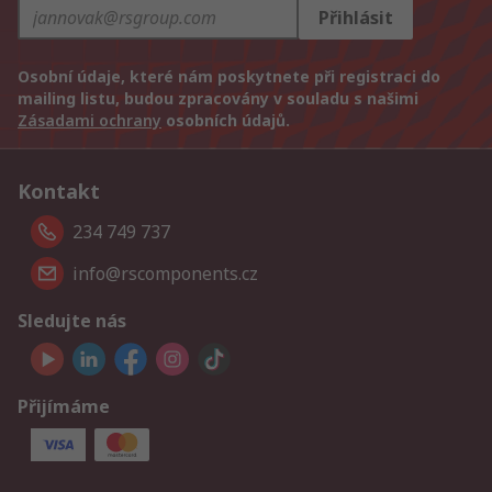
Přihlásit
Osobní údaje, které nám poskytnete při registraci do
mailing listu, budou zpracovány v souladu s našimi
Zásadami ochrany
osobních údajů.
Kontakt
234 749 737
info@rscomponents.cz
Sledujte nás
Přijímáme