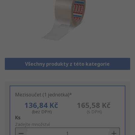
Všechny produkty z této kategorie
Mezisoučet (1 jednotka)*
136,84 Kč
165,58 Kč
(bez DPH)
(s DPH)
Add
Ks
to
Zadejte množství
Basket