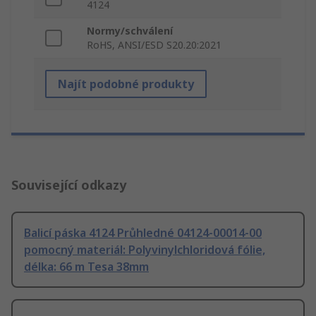
4124
Normy/schválení
RoHS, ANSI/ESD S20.20:2021
Najít podobné produkty
Související odkazy
Balicí páska 4124 Průhledné 04124-00014-00
pomocný materiál: Polyvinylchloridová fólie,
délka: 66 m Tesa 38mm