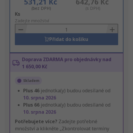
531,21 Kč
642,76 Kč
(bez DPH)
(s DPH)
Add
Ks
to
Zadejte množství
Basket
Přidat do košíku
Doprava ZDARMA pro objednávky nad
1 650,00 Kč
Skladem
Plus
46
jednotka(y) budou odesílané od
10. srpna 2026
Plus
66
jednotka(y) budou odesílané od
10. srpna 2026
Potřebujete více?
Zadejte potřebné
množství a klikněte „Zkontrolovat termíny