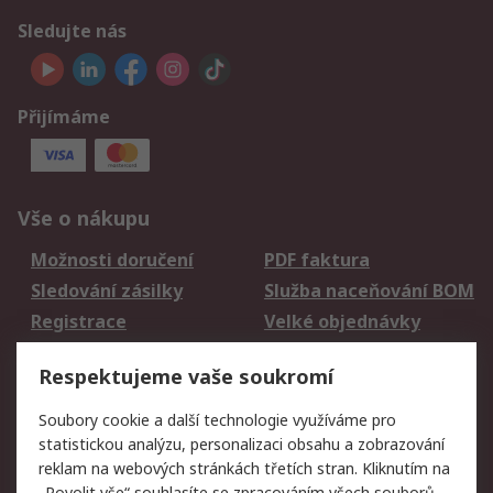
Sledujte nás
Přijímáme
Vše o nákupu
Možnosti doručení
PDF faktura
Sledování zásilky
Služba naceňování BOM
Registrace
Velké objednávky
Vrácení zboží
Respektujeme vaše soukromí
Právní
Soubory cookie a další technologie využíváme pro
statistickou analýzu, personalizaci obsahu a zobrazování
Autorská práva
Obchodní podmínky
reklam na webových stránkách třetích stran. Kliknutím na
společnosti RS
„Povolit vše“ souhlasíte se zpracováním všech souborů