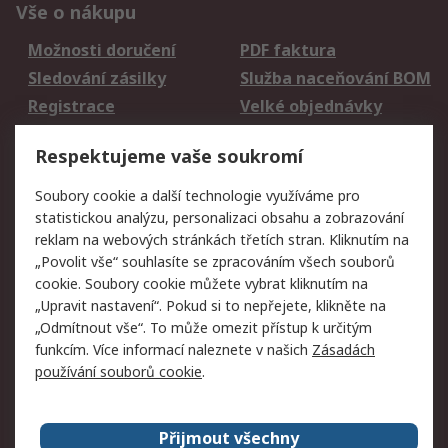
Vše o nákupu
Možnosti doručení
PDF faktura
Sledování zásilky
Služba naceňování BOM
Registrace
Velké objednávky
Vrácení zboží
Respektujeme vaše soukromí
Právní
Soubory cookie a další technologie využíváme pro
statistickou analýzu, personalizaci obsahu a zobrazování
Autorská práva
Obchodní podmínky
reklam na webových stránkách třetích stran. Kliknutím na
společnosti RS
„Povolit vše“ souhlasíte se zpracováním všech souborů
Prohlášení o ochraně
Zabezpečení
cookie. Soubory cookie můžete vybrat kliknutím na
údajů
elektronické pošty
„Upravit nastavení“. Pokud si to nepřejete, klikněte na
Zásady pro soubory
Zásady ochrany
„Odmítnout vše“. To může omezit přístup k určitým
cookie
osobních údajů
funkcím. Více informací naleznete v našich
Zásadách
používání souborů cookie
.
O naší společnosti
Přijmout všechny
Celosvětově
Kontakt