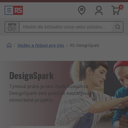
0
MPN
/
Služby a řešení pro Vás
/
RS DesignSpark
DesignSpark
Týmová práce je sen. Naše komunita

DesignSpark vám pomůže nastartovat

mimořádné projekty