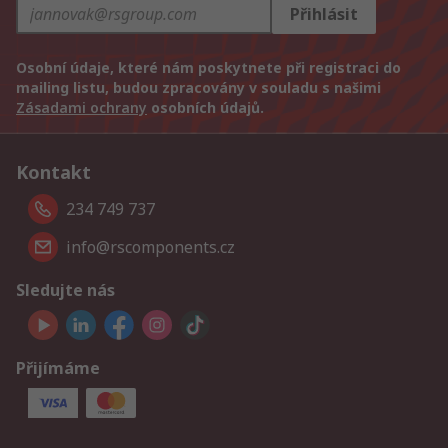
Přihlásit
Osobní údaje, které nám poskytnete při registraci do
mailing listu, budou zpracovány v souladu s našimi
Zásadami ochrany
osobních údajů.
Kontakt
234 749 737
info@rscomponents.cz
Sledujte nás
Přijímáme